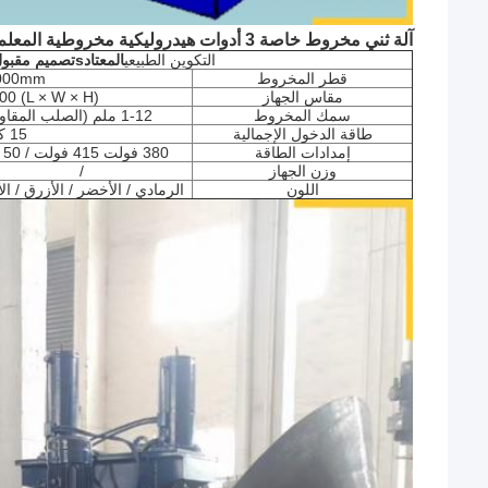
آلة ثني مخروط خاصة 3 أدوات هيدروليكية مخروطية المعلم الرئيسي للآلة:
التكوين الطبيعي
المعتاد
s
تصميم مقبو
قطر المخروط
000mm
مقاس الجهاز
(L × W × H) 3500 * 1500 * 2000
سمك المخروط
1-12 ملم (الصلب المقاوم للصدأ / الصلب الكربوني)
طاقة الدخول الإجمالية
15 كيلوواط
إمدادات الطاقة
380 فولت 415 فولت / 50 هرتز 60 هرتز / 3p أو تخصيص
وزن الجهاز
/
اللون
الرمادي / الأخضر / الأزرق / 