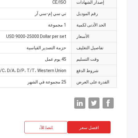
إصدار الشهادات
CE/ISO
رقم الموديل
تي سي إم-سي آر
الحد الأدنى لكمية
1 مجموعة
الأسعار
USD 9000-25000 Dollar per set
تفاصيل التغليف
حزمة التصدير القياسية
وقت التسليم
45 يوم عمل
شروط الدفع
/C، D/A، D/P، T/T، Western Union
القدرة على العرض
25 مجموعة في الشهر
افضل سعر
ﺎﺘﺼﻟ ﺍﻶﻧ