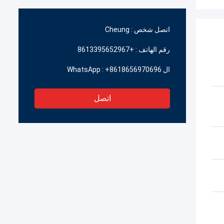
اتصل شخص :
Cheung
رقم الهاتف :
+8613395652967
ال WhatsApp :
+8618656970696
اتصل