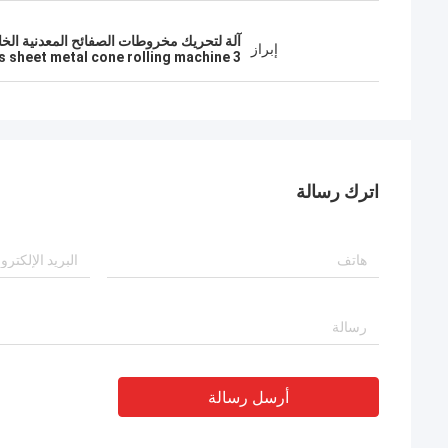
آلة لتحريك مخروطات الصفائح المعدنية الخاصة,3 آلات للفولسترات للفولسترات,آلة تدوير مخروط ه
إبراز
3 Rollers sheet metal cone rolling machine
اترك رسالة
أرسل رسالة