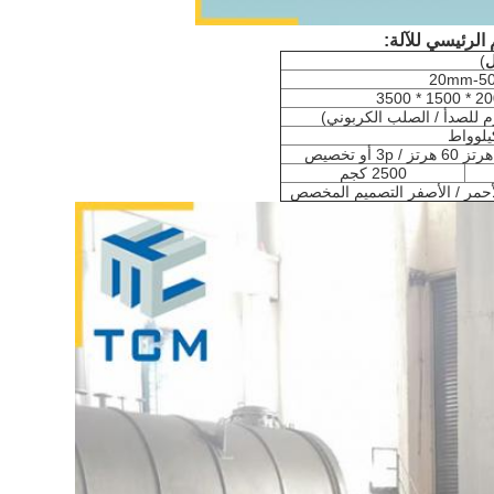
ل
)
20mm-5
2500 كجم
الأحمر / الأصفر التصميم المخصص