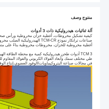
منتوج وصف
آلة ثنائيات هيدروليكية ذات 3 أدوات
كيفية تشكيل مخروطات، أغطية خزان مخروطية ورأس صحن مخروط مع TCM مخروط 
صناعات ترانكار نموذج TCM-CR الهيدروليكية الصلب مخروط آلة ثني مصممة لصنع الصلب طي
أغطية مخروطية للخزان، مخروطات مخروطية بناءً على متطل
TCM 3 أدوات طحن هيدروليكية كمية مع محطة الطاقة الهيدروليكية مختلفة السعة، ويمكن
طي مختلف سمك وأبعاد الفولاذ الكربوني والفولاذ المقاوم ل
في مجالات صناعة البتروكيماويات/الوقود العضوي،إنتاج الوقود