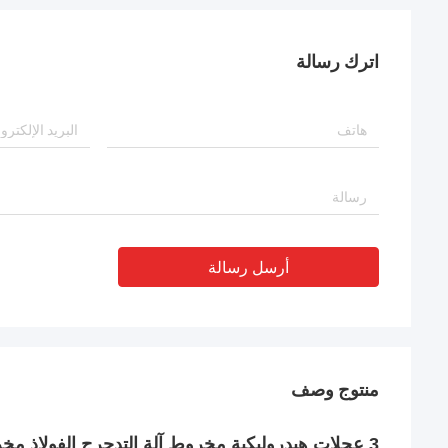
اترك رسالة
أرسل رسالة
منتوج وصف
3 عجلات هيدروليكية مخروط آلة التدحرج الفولاذ مخروط غطاء مقوس من Trancar الصناعات الصين