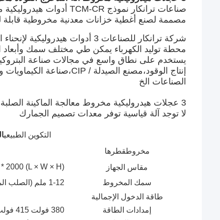
صناعات ترانكار نموذج TCM-CR أدوات هيدروليكية مخروطية آلة التدحرج الحديدية مخروطية الغطاء
مصممة لصنع أغطية خزانات معدنية مخروطية قابلة 
شركة ترانكار للصناعات 3 أدوات هيدروليكية لإنحناء الماكينات
محطة توليد الكهرباء يمكن طي مختلف سمك وأبعاد الف
يستخدم على نطاق واسع في مجالات صناعة البتروكيم
إنتاج الوقود،مصنع الصيدلة / CIP،صناعة الكيماويات ومستحضرات التجميل،تصنيع خزانات الصلب
الصناعات الخ
3 عجلات هيدروليكية مخروط معالجة الماكينة الصلبة مخروط غطاء مرونة المعيار:
لا توجد آلة قياسية توفر معدات تصميم الجمارك
التكوين الطبيعي
ال
مخروط
قطرها
(L × W × H) 3500 * 1500 * 2000
مقاس الجهاز
سمك المخروط
1-12 ملم (الصلب المقاوم للصدأ / الصلب الكربوني)
طاقة الدخول الإجمالية
إمدادات الطاقة
380 فولت 415 فولت / 50 هرتز 60 هرتز / 3p أو تخصيص