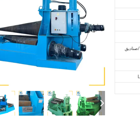
صناديق
L