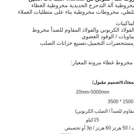
للطي، مخروطات مخروطية بناء على متطلبات العملاء
ولاذ الكربوني والفولاذ المقاوم للصدأ مخروط
اويات / الوقود العضوي
s
معتاد
تصميم مقبول
)
20mm-5000mm
15
كيلو