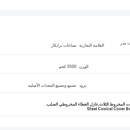
وليكية ذات 3 بكرات بندر
العلامة التجارية
صناعات ترانكار
الوزن
3500 كجم
تزود
تصنيع وتصنيع المعدات الأصلية
ذات المخروط الثلاث,عازل الغطاء المخروطي الصلب
,
Steel Conical Cover B