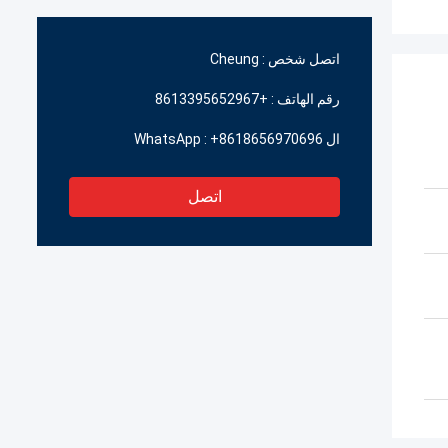
اتصل شخص :
Cheung
رقم الهاتف :
+8613395652967
ال WhatsApp :
+8618656970696
اتصل