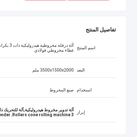
تفاصيل المنتج
آلة درفلة مخروطية هيدر
اسم المنتج
غطاء مخروطي فولاذي
البعد
3500x1500x2000 ملم
استخدام
صنع المخروط
آلة تدوير مخروط هيدروليكية,آلة للتحريك 
إبراز
ender
,
3 Rollers cone rolling machine