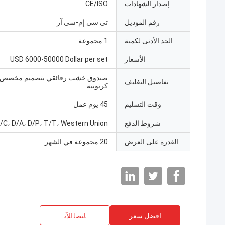
إصدار الشهادات
CE/ISO
رقم الموديل
تي سي إم-سي آر
الحد الأدنى لكمية
1 مجموعة
الأسعار
USD 6000-50000 Dollar per set
صندوق خشب رقائقي بتصميم مخصص/
تفاصيل التغليف
كرتونية
وقت التسليم
45 يوم عمل
شروط الدفع
/C، D/A، D/P، T/T، Western Union
القدرة على العرض
20 مجموعة في الشهر
افضل سعر
ﺎﺘﺼﻟ ﺍﻶﻧ