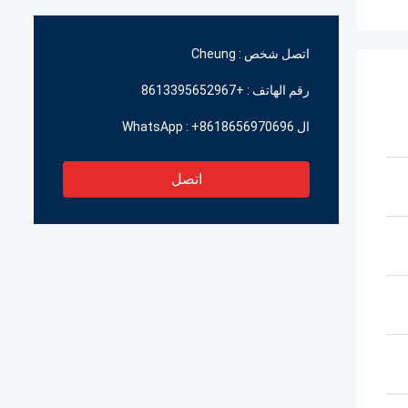
اتصل شخص :
Cheung
رقم الهاتف :
+8613395652967
ال WhatsApp :
+8618656970696
اتصل