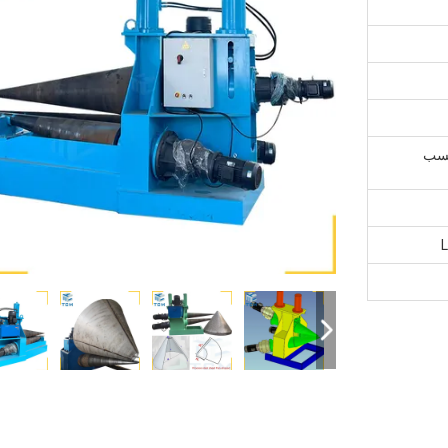
حسب
L