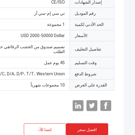
إصدار الشهادات
CE/ISO
رقم الموديل
تي سي إم-سي آر
الحد الأدنى لكمية
1 مجموعة
الأسعار
USD 2000-50000 Dollar
تصميم صندوق من الخشب الرقائقي 
تفاصيل التغليف
الطلب
وقت التسليم
45 يوم عمل
شروط الدفع
/C، D/A، D/P، T/T، Western Union
القدرة على العرض
10 مجموعات شهرياً
افضل سعر
ﺎﺘﺼﻟ ﺍﻶﻧ