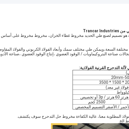
Tranca
الحديد المخروط طاحونة هو تصميم لصنع طي الحديد مخروط غطاء الخزان، مخروط مخروط على أساس
يكية مختلفة السعة،ويمكن طي مختلف سمك وأبعاد الفولاذ الكربوني والفولاذ المقاوم
ت صناعة البتروكيماويات / الوقود العضوي ،إنتاج الوقود العضوي ،صناعة الأدوية
لآلة التدحرج القرنية الفولاذية:
)
20mm-5
2500 كجم
الأحمر / الأصفر التصميم المخصص
فولاذ المطلوبة معنا، عالية الكفاءة مخروط حل التدحرج سوف يكتشف.
 الخ.