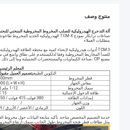
منتوج وصف
آلة التدحرج الهيدروليكية للصلب المخروط المخروطية المنحني للنحني من r Industries
صناعات ترانكار نموذج TCM-X الهيدروليكية 
متطلبات العملاء.
TCM 3 أدوات هيدروليكية لإنحناء كمية مع محطة الطاقة الهيدرول
للصدأ المخاريط المخروطية وفقا لذلكيستخدم على نطاق واسع في مجالا
مصنع CIP ،صناعة الكيماويات والمستحضرات التجميلية وما إلى ذلك.
المعلم الرئيسي 
التكوين الطبيعي
تصميم العميل مقبول
قطر المخروط
000mm
مقاس الجهاز
(L × W × H) 3500 * 1500 * 2000
سمك المخروط
1-12 ملم (فولاذ غير معد)
طاقة الدخول الإجمالية
15 كيلوواط
إمدادات الطاقة
380 فولت 415 فولت / 50 هرتز 60 هرتز / 3p أو تخصيص
وزن الجهاز
/
اللون
الرمادي / الأخضر / الأزرق / 
خدمة التصميم المخصص متاحة. تأكيد متابعة البيانات حول مخروط ال
مثل نطاقات قطر فتحة المخروط،طول الجانب،سمك،ارتفاع المخروط