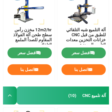
آلة التلميع شبه التلقائي
12m2/hr مخزن رأس
للطبق من قبل CNC
سطح طحن آلة الفولاذ
خزانات التخزين معدات
المقاوم للصدأ الملمع
التلميع المعدنية
التلقائي
افضل سعر
افضل سعر
اتصل بنا
اتصل بنا
آلة تلميع CNC
(10)