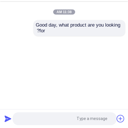
11:38 AM
Good day, what product are you looking 
for?
منزل
حول نا
اتصل بنا
خريطة الموقع
سياسة الخصوصية
جودة
آلة تلميع الخزان
مصنع الصين.Copyright © 2026
HEFEI TRANCAR INDUSTRIES CO.,LTD. All Rights
Reserved.