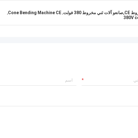
38 فولت
,
Cone Bending Machine CE
,
380V c