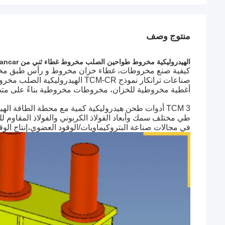
منتوج وصف
الهيدروليكية مخروط طواحين الصلب مخروط غطاء ثني من Trancar الصناعات
كيفية صنع مخروطات، غطاء خزان مخروط و رأس طبق مخروط مع TCM مخروط لفة آل
صناعات ترانكار نموذج TCM-CR الهيدروليكية الصلب مخروط آلة ثني مصممة لصنع الصلب طي
أغطية مخروطية للخزان، مخروطات مخروطية بناءً على متطل
TCM 3 أدوات طحن هيدروليكية كمية مع محطة الطاقة الهيدروليكية مختلفة السعة، ويمكن
طي مختلف سمك وأبعاد الفولاذ الكربوني والفولاذ المقاوم ل
في مجالات صناعة البتروكيماويات/الوقود العضوي،إنتاج الوقود