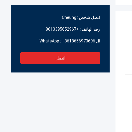
اتصل شخص :
Cheung
رقم الهاتف :
+8613395652967
ال WhatsApp :
+8618656970696
اتصل