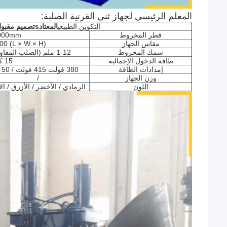
المعلم الرئيسي لجهاز ثني القرنية الصلبة:
التكوين الطبيعي
المعتاد
s
تصميم مقبو
قطر المخروط
000mm
مقاس الجهاز
(L × W × H) 3500 * 1500 * 2000
سمك المخروط
1-12 ملم (الصلب المقاوم للصدأ / الصلب الكربوني)
طاقة الدخول الإجمالية
15 كيلوواط
إمدادات الطاقة
380 فولت 415 فولت / 50 هرتز 60 هرتز / 3p أو تخصيص
وزن الجهاز
/
اللون
الرمادي / الأخضر / الأزرق / 