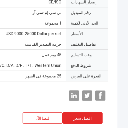
إصدار الشهادات
CE/ISO
رقم الموديل
تي سي إم-سي آر
الحد الأدنى لكمية
1 مجموعة
الأسعار
USD 9000-25000 Dollar per set
تفاصيل التغليف
حزمة التصدير القياسية
وقت التسليم
45 يوم عمل
شروط الدفع
/C، D/A، D/P، T/T، Western Union
القدرة على العرض
25 مجموعة في الشهر
افضل سعر
ﺎﺘﺼﻟ ﺍﻶﻧ