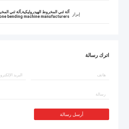
آلة ثني المخروط الهيدروليكية,آلة ثني المخروط CE,صانعو آلات ثني مخروط 0
إبراز
one bending machine manufacturers
اترك رسالة
أرسل رسالة