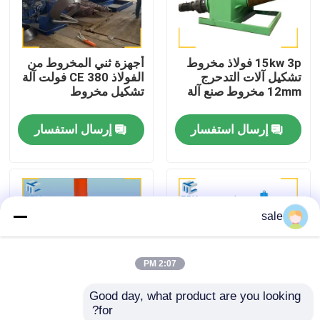
جولة في المصنع
15kw 3p فولاذ مخروط
أجهزة ثني المخروط من
تشكيل آلات التدحرج
الفولاذ CE 380 فولت آلة
مراقبة الجودة
12mm مخروط صنع آلة
تشكيل مخروط
إرسال استفسار
إرسال استفسار
اتصل بنا
أخبار
sale
القضايا
2:07 PM
اطلب عرض أسعار
Good day, what product are you looking 
for?
آلة تلميع الخزان
3 عجلات الهيدروليكية
آلة التدحرج المعدنية