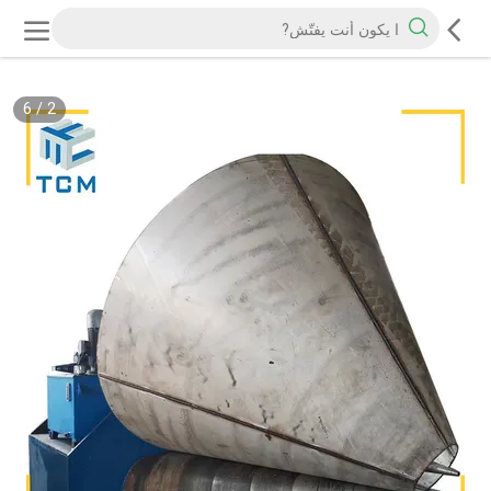
6
/
2