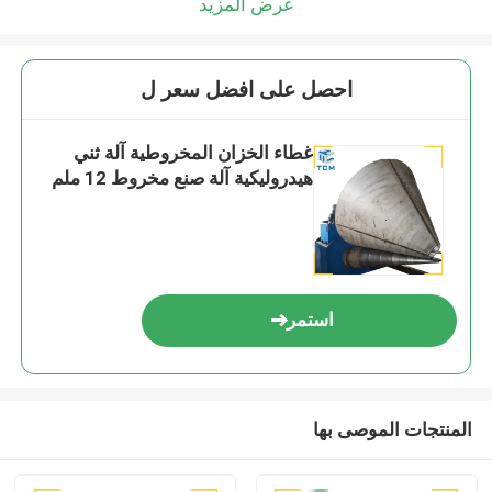
عرض المزيد
احصل على افضل سعر ل
غطاء الخزان المخروطية آلة ثني
هيدروليكية آلة صنع مخروط 12 ملم
استمر
المنتجات الموصى بها