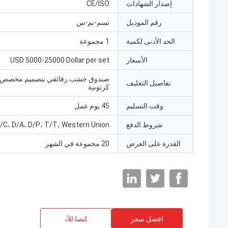
إصدار الشهادات
CE/ISO
رقم الموديل
تسم-بم-س
الحد الأدنى لكمية
1 مجموعة
الأسعار
USD 5000-25000 Dollar per set
صندوق خشب رقائقي بتصميم مخصص/
تفاصيل التغليف
كرتونية
وقت التسليم
45 يوم عمل
شروط الدفع
/C، D/A، D/P، T/T، Western Union
القدرة على العرض
20 مجموعة في الشهر
افضل سعر
ﺎﺘﺼﻟ ﺍﻶﻧ