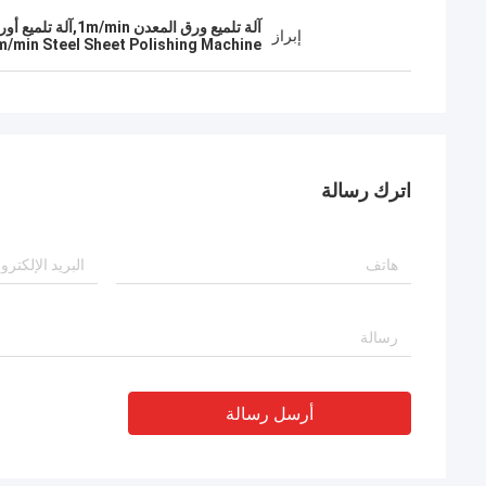
آلة تلميع ورق المعدن 1m/min,آلة تلميع أوراق الفولاذ 10m/min,ss آلة طلاء الصفائح
إبراز
m/min Steel Sheet Polishing Machine
اترك رسالة
أرسل رسالة