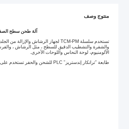
منتوج وصف
آلة طحن سطح الصفيحات الفولا
تستخدم سلسلة TCM-PM لجهاز الرشاش وال
والشفرة والتشطيب الدقيق للسطح ، مثل الرشاش ، والفرش ، 
الألومنيوم، لوحة النحاس واللوحات الأخرى.
طابعة "ترانكار إندستريز" PLC للشحن والحفر تستخدم على نطاق واسع في قطع قطع الليزر للجزءاتأيضاً لتحديد سطح صفائح الصلب.