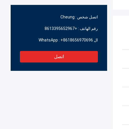
اتصل شخص :
Cheung
رقم الهاتف :
+8613395652967
ال WhatsApp :
+8618656970696
اتصل