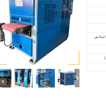
صناديق
L