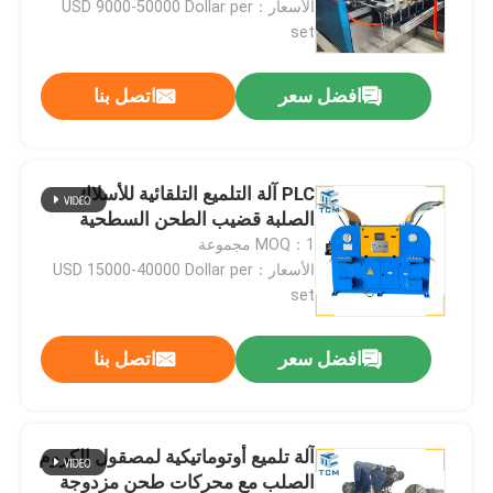
الأسعار：USD 9000-50000 Dollar per
set
جولة في المصنع
افضل سعر
اتصل بنا
مراقبة الجودة
PLC آلة التلميع التلقائية للأسلاك
اتصل بنا
الصلبة قضيب الطحن السطحية
MOQ：1 مجموعة
الأسعار：USD 15000-40000 Dollar per
أخبار
set
القضايا
افضل سعر
اتصل بنا
اطلب عرض أسعار
آلة تلميع أوتوماتيكية لمصقول الكروم
آلة تلميع الخزان
الصلب مع محركات طحن مزدوجة