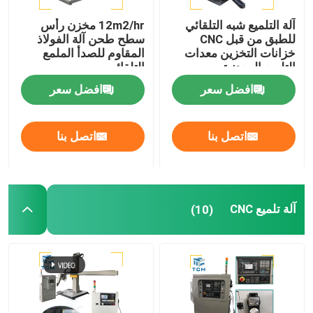
آلة التلميع شبه التلقائي
12m2/hr مخزن رأس
للطبق من قبل CNC
سطح طحن آلة الفولاذ
خزانات التخزين معدات
المقاوم للصدأ الملمع
التلميع المعدنية
التلقائي
افضل سعر
افضل سعر
اتصل بنا
اتصل بنا
آلة تلميع CNC
(10)