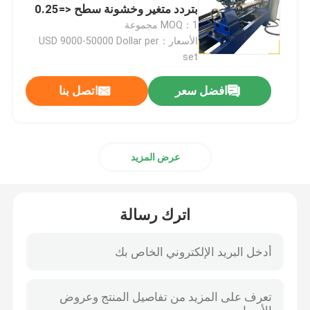
بتردد متغير وخشونة سطح <=0.25
ميكرومتر
MOQ：1 مجموعة
آلة تلميع الطلاء
الأسعار：USD 9000-50000 Dollar per
set
آلة تلميع CNC
افضل سعر
اتصل بنا
آلة تلميع الأنابيب التلقائية
عرض المزيد
آلة تلميع الأسلاك
آلة تلميع الصفائح
اترك رسالة
آلة التلميع الآلية من الكوع الحديدي
أجهزة تحرير لحام