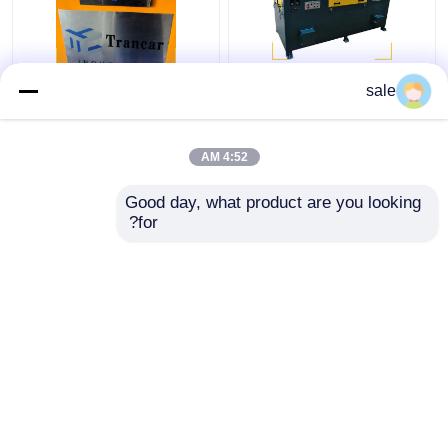
سلك الفولاذ المعدني
120 - 200m/H آلة إزالة
sale
2m/S آلة التلميع العصي
صدأ العصا التلقائية
الرملية
4:52 AM
افضل سعر
افضل سعر
Good day, what product are you looking 
for?
اتصل بنا
اتصل بنا
عرض المزيد
منزل
حول نا
اتصل بنا
خريطة الموقع
سياسة الخصوصية