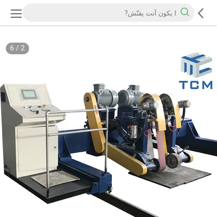
6
/
2