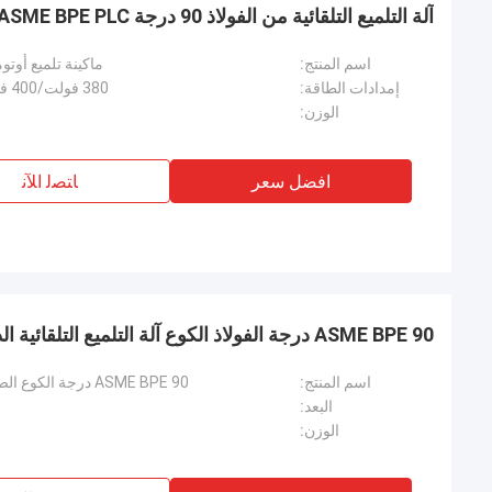
آلة التلميع التلقائية من الفولاذ 90 درجة ASME BPE PLC
اسم المنتج:
ماكينة تلميع أوتو
إمدادات الطاقة:
380 فولت/400 فولت/415 فولت/50 هرتز/60 هرتز إلخ
الوزن:
افضل سعر
ﺎﺘﺼﻟ ﺍﻶﻧ
ASME BPE 90 درجة الفولاذ الكوع آلة التلميع التلقائية الداخلية PLC
اسم المنتج:
ASME BPE 90 درجة الكوع الصلب الداخلي PLC آلة تلميع أوتوماتيكية
البعد:
الوزن: