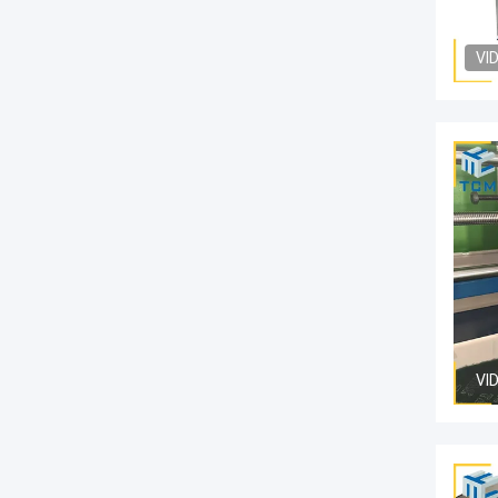
VI
VI