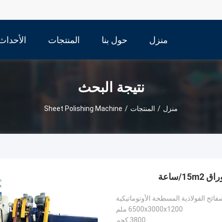
منزل
حول بنا
المنتجات
الأحداث
نتيجة البحث
منزل
/
المنتجات
/
Sheet Polishing Machine
صفائح الفولاذية المسطحة الأوتوماتيكية
6500x3000x1200 ملم
3800 كجم