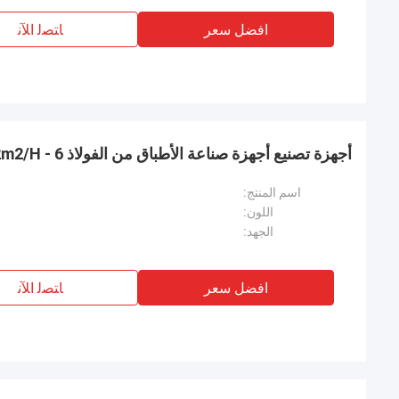
افضل سعر
ﺎﺘﺼﻟ ﺍﻶﻧ
أجهزة تصنيع أجهزة صناعة الأطباق من الفولاذ 6 - 12m2/H
اسم المنتج:
اللون:
الجهد:
افضل سعر
ﺎﺘﺼﻟ ﺍﻶﻧ