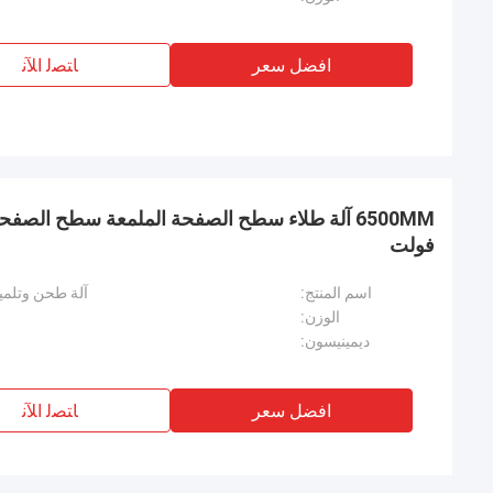
افضل سعر
ﺎﺘﺼﻟ ﺍﻶﻧ
فولت
اسم المنتج:
آلة طحن وتلميع
الوزن:
ديمينيسون:
افضل سعر
ﺎﺘﺼﻟ ﺍﻶﻧ