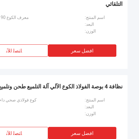
التلقائي
اسم المنتج:
معرف الكوع ss 90 درجة داخل آلة التلميع الأوتوماتيكية
البعد:
الوزن:
افضل سعر
ﺎﺘﺼﻟ ﺍﻶﻧ
نظافة 4 بوصة الفولاذ الكوع الآلي آلة التلميع طحن وتلميع
اسم المنتج:
كوع فولاذي صحي داخل
البعد:
الوزن:
افضل سعر
ﺎﺘﺼﻟ ﺍﻶﻧ