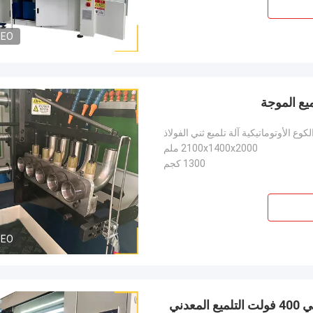
DEO
ع الأوتوماتيكية آلة تلميع ثني الفولاذ
2100x1400x2000 ملم
1300 كجم
DEO
1300 كجم 380 فولت كوع الهوية داخل آلة التلميع التلقائي 400 فولت التلميع المعدني