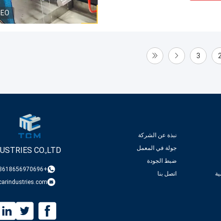
DEO
3
نبذة عن الشركة
جولة في المعمل
USTRIES CO.,LTD
ضبط الجودة
+8618656970696
ة
اتصل بنا
arindustries.com