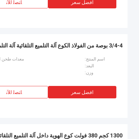
افضل سعر
ﺎﺘﺼﻟ ﺍﻶﻧ
3/4-4 بوصة من الفولاذ الكوع آلة التلميع التلقائية آلة التلميع الموجة
اسم المنتج:
معدات طحن الكو
البعد:
وزن:
افضل سعر
ﺎﺘﺼﻟ ﺍﻶﻧ