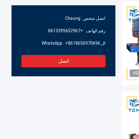
اتصل شخص :
Cheung
رقم الهاتف :
+8613395652967
ال WhatsApp :
+8618656970696
اتصل
VI