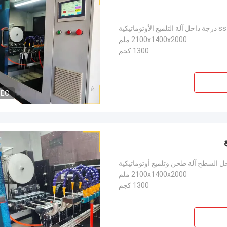
2100x1400x2000 ملم
1300 كجم
DEO
 السطح آلة طحن وتلميع أوتوماتيكية
2100x1400x2000 ملم
1300 كجم