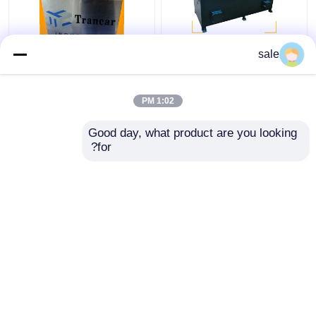
سلك الفولاذ المعدني
120 - 200m/H آلة إزالة
sale
2m/S آلة التلميع العصي
صدأ العصا التلقائية
الرملية
1:02 PM
افضل سعر
افضل سعر
Good day, what product are you looking 
for?
اتصل بنا
اتصل بنا
عرض المزيد
منزل
حول نا
اتصل بنا
خريطة الموقع
سياسة الخصوصية