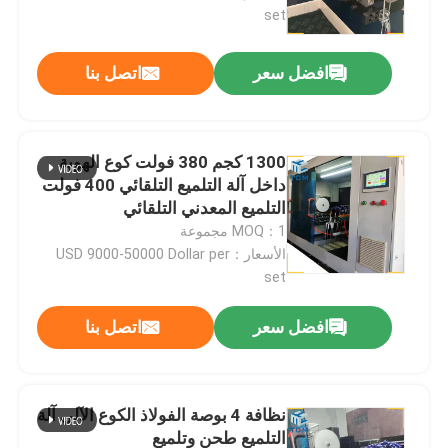
set
جولة في المصنع
افضل سعر
اتصل بنا
مراقبة الجودة
1300 كجم 380 فولت كوع الهوية
اتصل بنا
داخل آلة التلميع التلقائي 400 فولت
التلميع المعدني التلقائي
MOQ：1 مجموعة
أخبار
الأسعار：USD 9000-50000 Dollar per
set
القضايا
افضل سعر
اتصل بنا
اطلب عرض أسعار
نظافة 4 بوصة الفولاذ الكوع الآلي آلة
آلة تلميع الخزان
التلميع طحن وتلميع