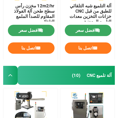
آلة التلميع شبه التلقائي
12m2/hr مخزن رأس
للطبق من قبل CNC
سطح طحن آلة الفولاذ
خزانات التخزين معدات
المقاوم للصدأ الملمع
التلميع المعدنية
التلقائي
افضل سعر
افضل سعر
اتصل بنا
اتصل بنا
آلة تلميع CNC
(10)