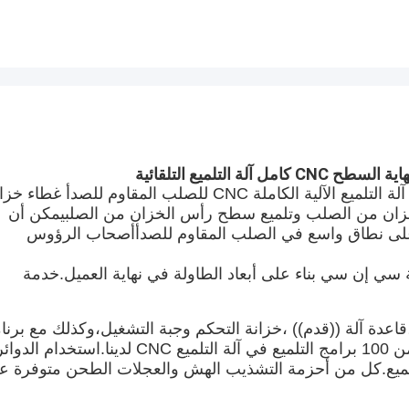
لة التلميع التلقائية
TCM-D-CNC العمود والعلامة التلاعب آلة التلميع هو آلة التلميع الآلية الكاملة CNC للصلب المقاوم للصدأ غطا
زان من الصلب وتلميع سطح رأس الخزان من الصلبيمكن أن
 على نطاق واسع في الصلب المقاوم للصدأأصحاب الرؤوس
ة سي إن سي بناء على أبعاد الطاولة في نهاية العميل.خدمة
عمود معدني،عمود،قاعدة آلة ((قدم)) ،خزانة التحكم وجبة التشغيل،وكذلك مع برن
CNC ماركة سيمنز أو ماركة دانفو،يمكن تعيين أكثر من 100 برامج التلميع في آلة التلميع CNC لدينا.استخدام الدو
لميع.كل من أحزمة التشذيب الهش والعجلات الطحن متوفرة ع