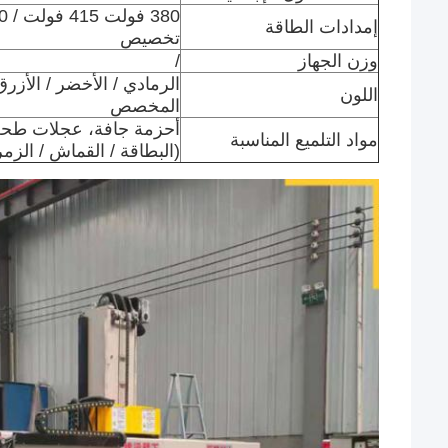
إمدادات الطاقة
تخصيص
وزن الجهاز
/
الرمادي / الأخضر / الأزرق
اللون
المخصص
أحزمة جافة، عجلات طح
مواد التلميع المناسبة
(البطاقة / القماش / الزمر