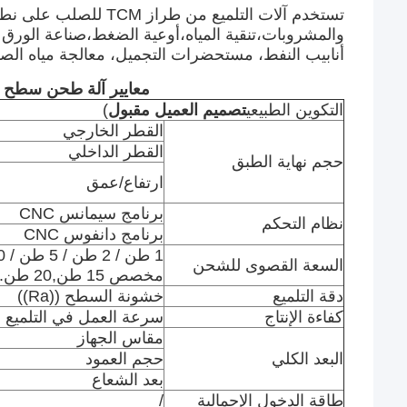
تستخدم آلات التلميع من
والمشروبات،تنقية المياه،أوعية الضغط،صناعة الورق وا
أنابيب النفط، مستحضرات التجميل، معالجة مياه الص
معايير آلة طحن سطح غطاء خز
التكوين الطبيعي
تصميم العميل مقبول
)
القطر الخارجي
القطر الداخلي
حجم نهاية الطبق
ارتفاع/عمق
برنامج سيمانس CNC
نظام التحكم
برنامج دانفوس CNC
السعة القصوى للشحن
مخصص 15 طن,20 طن.
دقة التلميع
خشونة السطح ((Ra))
كفاءة الإنتاج
سرعة العمل في التلميع
مقاس الجهاز
البعد الكلي
حجم العمود
بعد الشعاع
طاقة الدخول الإجمالية
/