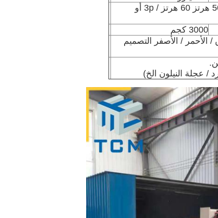
380 فولت 415 فولت / 50 هرتز 60 هرتز / 3p أو
3000 كجم
 / الأحمر / الأصفر التصميم
ن.
د / عجلة النيلون الخ)