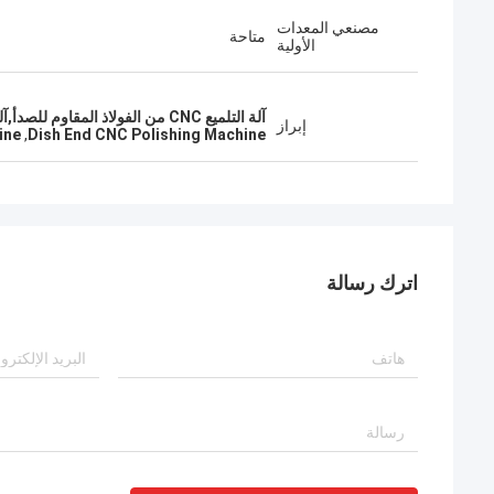
مصنعي المعدات
متاحة
الأولية
آلة التلميع CNC من الفولاذ المقاوم للصدأ,آلة التلميع CNC في نهاية الصحون,آلة لمصق سطح المعدن 60 هرتز
إبراز
ine
,
Dish End CNC Polishing Machine
اترك رسالة