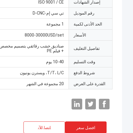
إصدار الشهادات
ISO 9001 / CE
رقم الموديل
تي سي إم-D-CNC
الحد الأدنى لكمية
1 مجموعة
الأسعار
8000-30000USD/set
صناديق خشب رقائقي بتصميم مخصص 
تفاصيل التغليف
+ فيلم PE
وقت التسليم
10-40 يوم
شروط الدفع
T/T، L/C، ويسترن يونيون
القدرة على العرض
20 مجموعة في الشهر
افضل سعر
ﺎﺘﺼﻟ ﺍﻶﻧ