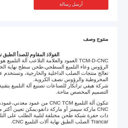
أرسل رسالة
منتوج وصف
الفولاذ المقاوم للصدأ الطبق نهاية السطح CNC كامل آ
الرؤوس وعاء التلميع السطحي،طحن سطح نهاية الخ
تعالج منتجات الصلب الداخلية والخارجية، وتستخدم
المخروطية والرؤوس نصف الكروية.
شركة هيفي ترانكار للصناعات تصنيع آلة التلميع بتقني
التصميم المخصص متاحة.
تتكون آلة التلميع CNC TCM من 
ذات حفرة شبكة طحن مختلفة لتلبية الطلب على الت
Trancar الصلب الطبق نهاية آلات التلميع CNC.