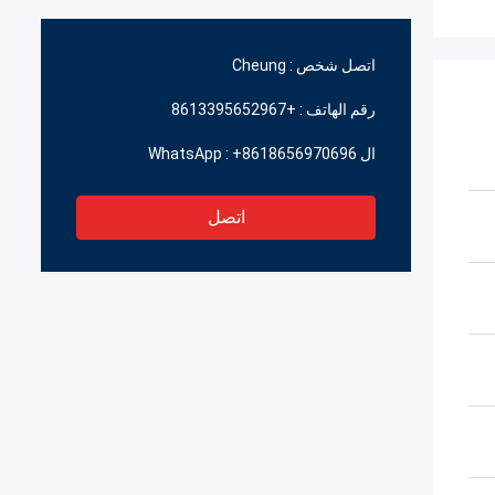
اتصل شخص :
Cheung
رقم الهاتف :
+8613395652967
ال WhatsApp :
+8618656970696
اتصل