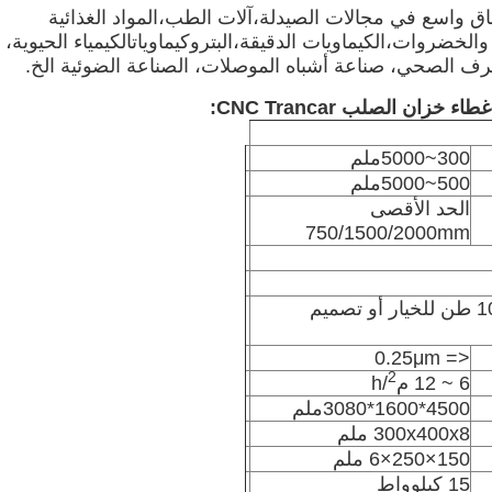
 طراز TCM للصلب على نطاق واسع في مجالات الصيدلة،آلات الطب،المواد الغذائية
لخضروات،الكيماويات الدقيقة،البتروكيماوياتالكيمياء الحيوية،
رف الصحي، صناعة أشباه الموصلات، الصناعة الضوئية الخ.
ان الصلب CNC Trancar:
300~5000ملم
500~5000ملم
الحد الأقصى
750/1500/2000mm
1 طن / 2 طن / 5 طن / 10 طن للخيار أو تصميم
<= 0.25μm
2
6 ~ 12 م
/h
4500*1600*3080ملم
300x400x8 ملم
150×250×6 ملم
15 كيلوواط