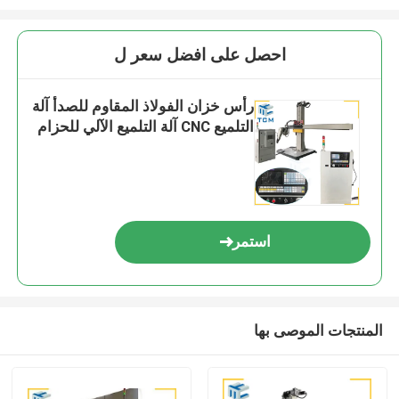
احصل على افضل سعر ل
رأس خزان الفولاذ المقاوم للصدأ آلة
التلميع CNC آلة التلميع الآلي للحزام
استمر
المنتجات الموصى بها