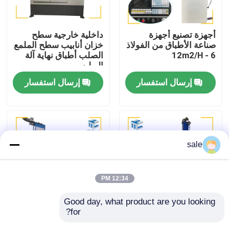
جولة في المصنع
أجهزة تصنيع أجهزة
داخلية خارجية سطح
صناعة الأطباق من الفولاذ
خزان أنابيب سطح الملمع
6 - 12m2/H
الصلب أطباق نهاية آلة
مراقبة الجودة
البوليس
إرسال استفسار
إرسال استفسار
اتصل بنا
أخبار
sale
القضايا
12:34 PM
اطلب عرض أسعار
Good day, what product are you looking 
for?
آلة الطحن
طاسة فولاذية 7000 ملم
آلة تلميع الخزان
الكهرومغناطيسية CNC
آلة التلميع التلقائية آلة