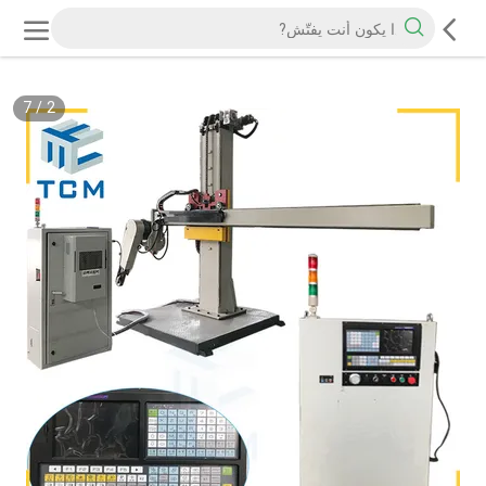
7
/
2