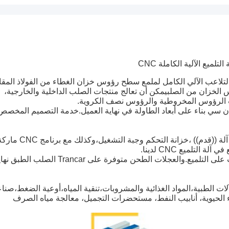
 العمود والعصا آلة التلاعب الملمع هو CNC آلة التلاعب الآلي الكامل لملمع سطح رؤوس خزان الغطاء من الفولاذ الم
لخزان من الصلبيمكن أن تعالج منتجات الصلب الداخلية والخارجية،
 الرؤوس المخروطية والرؤوس نصف الكروية.
إن سي بناء على أبعاد الطاولة في نهاية العميل.خدمة التصميم المخصص
تتكون آلة التلميع CNC TCM من عمود معدني،عمود،قاعدة آلة ((قدم)) ،خزانة التحكم وجبة التشغيل،وكذلك مع برن
على التلميع.
والعجلات الطحن متوفرة على Trancar الصلب الطبق ن
T في مجالات الصيدلة،الآلات الطبية،المواد الغذائية والمشروبات،تنقية المياه،أوعية الضغط،صنا
اء الحيوية، أنابيب النفط، مستحضرات التجميل، معالجة مياه الصرف