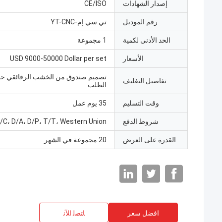
إصدار الشهادات
CE/ISO
رقم الموديل
تي سي إم-YT-CNC
الحد الأدنى لكمية
1 مجموعة
الأسعار
USD 9000-50000 Dollar per set
تصميم صندوق من الخشب الرقائقي 
تفاصيل التغليف
الطلب
وقت التسليم
35 يوم عمل
شروط الدفع
/C، D/A، D/P، T/T، Western Union
القدرة على العرض
20 مجموعة في الشهر
افضل سعر
ﺎﺘﺼﻟ ﺍﻶﻧ