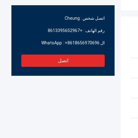
اتصل شخص :
Cheung
رقم الهاتف :
+8613395652967
ال WhatsApp :
+8618656970696
اتصل