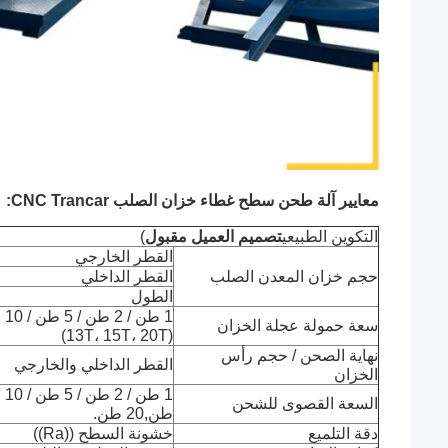
معايير آلة طحن سطح غطاء خزان الصلب CNC Trancar:
التكوين الطبيعي
تصميم العميل مقبول
)
القطر الخارجي
حجم خزان المعدن الصلب
القطر الداخلي
الطول
1 طن / 2 طن / 5 طن / 10 طن أو تخصيص
سعة حمولة عجلة الخزان
(13T، 15T، 20T)
نهاية الصحن / حجم رأس
القطر الداخلي والخارجي
الخزان
السعة القصوى للشحن
طن,20 طن.
دقة التلميع
خشونة السطح ((Ra))