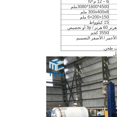
2
6 ~ 12 م
/h
4500*1600*3080ملم
300x400x8 ملم
150×200×6 ملم
15 كيلوواط
3550 كجم
 الأحمر / الأصفر التصميم
ت طحن.
ل