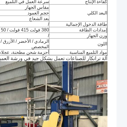
كفاءة الإنتاج
سرعة العمل في التلميع
مقاس الجهاز
البعد الكلي
حجم العمود
بعد الشعاع
طاقة الدخول الإجمالية
/
إمدادات الطاقة
380 فولت 415 فولت / 50 هرتز 60 هرتز / 3p أو تخصيص
وزن الجهاز
/
الرمادي / الأخضر / الأزرق /
اللون
المخصص
مواد التلميع المناسبة
أحزمة شحن مطحنة، عجلا
آلة ترانكار للصناعات تعمل بشكل جيد في ورشة العمي