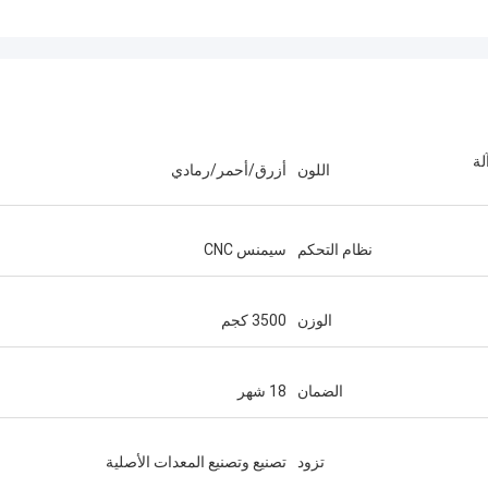
 وسطح خزان SIEMENS CNC آلة
اللون
أزرق/أحمر/رمادي
نظام التحكم
سيمنس CNC
الوزن
3500 كجم
الضمان
18 شهر
تزود
تصنيع وتصنيع المعدات الأصلية