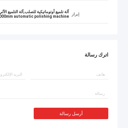
آلة تلميع أوتوماتيكية للصلب,آلة التلميع الآلي 7000 ملم,7000ملم آلة لطلاء سطح الخز
إبراز
000mm automatic polishing machine
اترك رسالة
أرسل رسالة