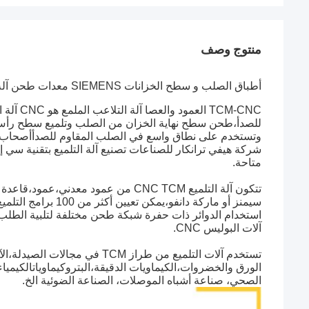
منتوج وصف
أطباق الصلب و سطح الخزانات SIEMENS معدات طحن آلة التلميع الآلية الكاملة CNC
TCM-CNC
للصدأ،طحن سطح نهاية الخزان من الصلب وتلميع سطح رأس ا
وتستخدم على نطاق واسع في الصلب المقاوم للصدأأصحاب
شركة هيفي ترانكار للصناعات تصنيع آلة التلميع بتقنية سي 
متاحة.
سيمنز أو ماركة دانفو،يمكن تعيين أكثر من 100 برامج التلميع في آلة التلميع CNC لدينا.
استخدام الدوائر ذات حفرة شبكة طحن مختلفة لتلبية الطلب 
آلات البوليس CNC.
تستخدم آلات التلميع من طراز CM
الورق والخضروات،الكيماويات الدقيقة،البتروكيماوياتالكيمي
الصحي، صناعة أشباه الموصلات، الصناعة الضوئية الخ.