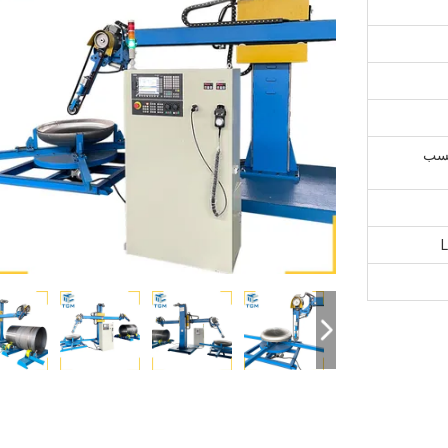
حسب
L