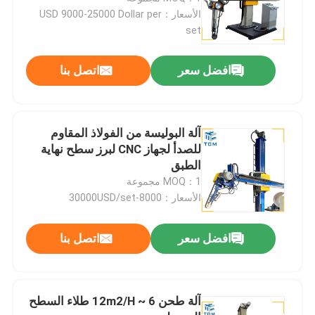
الأسعار：USD 9000-25000 Dollar per
set
جولة في المصنع
افضل سعر
اتصل بنا
مراقبة الجودة
اتصل بنا
آلة البوليسة من الفولاذ المقاوم
للصدأ لجهاز CNC لبرز سطح نهاية
الطبق
أخبار
MOQ：1 مجموعة
الأسعار：8000-30000USD/set
القضايا
افضل سعر
اتصل بنا
اطلب عرض أسعار
آلة طحن 6 ~ 12m2/H طلاء السطح
آلة تلميع الخزان