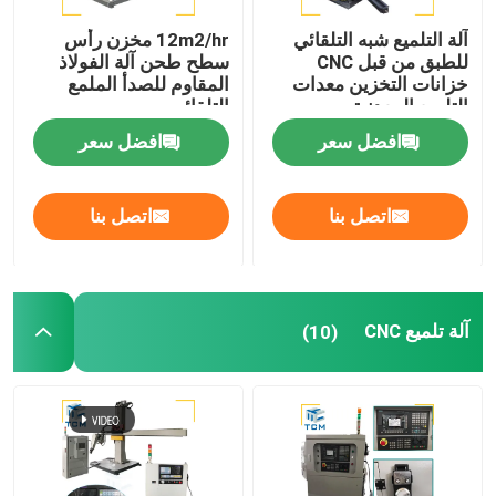
آلة التلميع شبه التلقائي
12m2/hr مخزن رأس
للطبق من قبل CNC
سطح طحن آلة الفولاذ
خزانات التخزين معدات
المقاوم للصدأ الملمع
التلميع المعدنية
التلقائي
افضل سعر
افضل سعر
اتصل بنا
اتصل بنا
آلة تلميع CNC
(10)