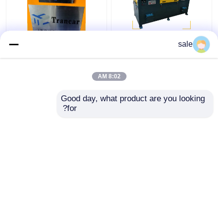
سلك الفولاذ المعدني
120 - 200m/H آلة إزالة
sale
2m/S آلة التلميع العصي
صدأ العصا التلقائية
الرملية
8:02 AM
افضل سعر
افضل سعر
Good day, what product are you looking 
for?
اتصل بنا
اتصل بنا
عرض المزيد
منزل
حول نا
اتصل بنا
خريطة الموقع
سياسة الخصوصية