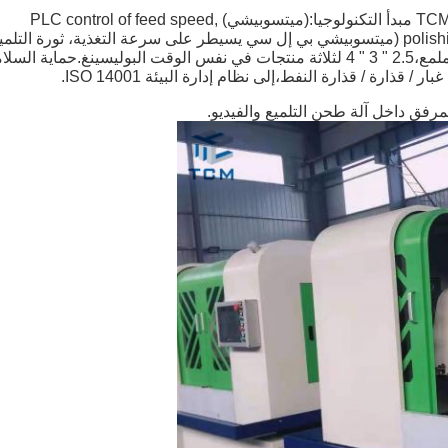
وجيا:
(ميتسوبيشي) PLC control of feed speed,
polishing revolution is adjustable, 1/2-2" as the five products (ميتسوبيشي بي إل سي يسيطر على سرعة التغذية، ثورة التلم
وقت البوليسينغ.
حماية السلا
ر / قذارة / قذارة النفط،
إلى نظام إدارة البيئة ISO 14001.
مرفق داخل آلة طحن التلميع والفيديو.