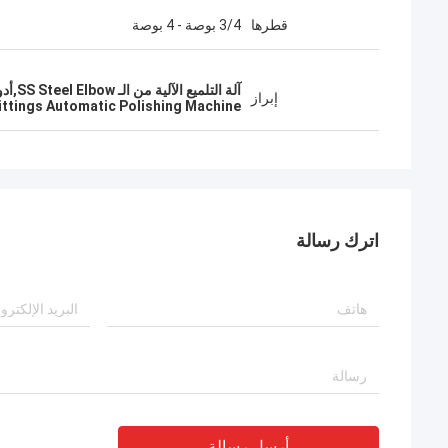
قطرها
3/4 بوصة - 4 بوصة
آلة التلميع الآلية من الـ SS Steel Elbow,أدوات الأنبوب آلة التلميع الآلي,آلة طحن وملمع آلية 400 فولت
إبراز
ittings Automatic Polishing Machine
اترك رسالة
أرسل رسالة