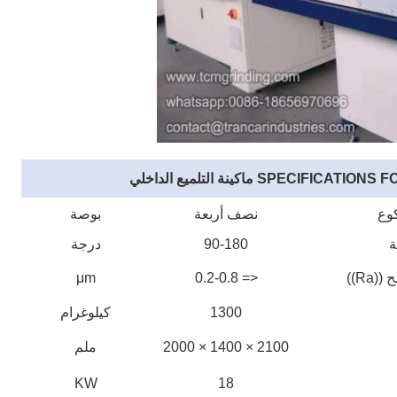
SP ماكينة التلميع الداخلي
وع
نصف أربعة
بوصة
ة
90-180
درجة
Ra))
<= 0.2-0.8
μm
1300
كيلوغرام
2100 × 1400 × 2000
ملم
KW
18