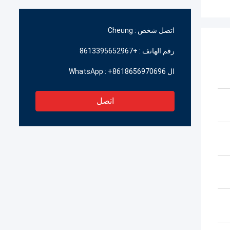
اتصل شخص :
Cheung
رقم الهاتف :
+8613395652967
ال WhatsApp :
+8618656970696
اتصل