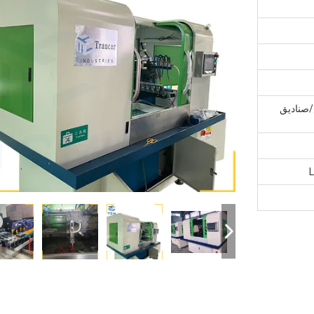
صناديق
L