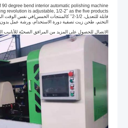
TCM 90 degree bend interior automatic polishing machine مبدأ التكنول
قابلة للتعديل، 1/2-2" كالمنتجات الخمس)
في نفس الوقت الملمع،2.5 " 3 " 4 لثلاثة منتجات في نفس ال
التختم، طحن زيت تصفية دورة الاستخدام، ورشة عمل بدون غبا
#الوعاء الصحي #الوعاء الداخلي #الوعاء الميكانيكي
الاتصال للحصول على المزيد من المرافق الصحيّة للأنابيب ال