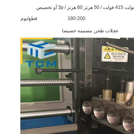
180-200
قطع/يوم
عجلات طحن مصممة خصيصا