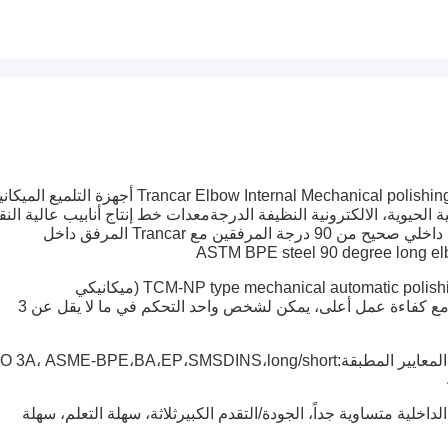
Trancar Elbow Internal Mechanical polishing equipment is widely used widely used in the fields of أجهزة ا
ة الحيوية، الالكترونية النظيفة الدرجة
معدات خط إنتاج أنابيب عالية النقا
كيف تحصل على سطح داخلي صحيح من 90 درجة المرفقين مع Trancar المرفق داخل
TCM-NP type mechanical automatic polishing machine is suitable for 1/2 inch-4 inch diameter 90 (ميكانيكي
مع كفاءة عمل أعلى، يمكن لشخص واحد التحكم في ما لا يقل عن 3
SO 3A، ASME-BPE،BA،EP،SMSDINS،long/short
اخلية متساوية جداً، الجودة/التقدم الكبير
ثلاثة، سهلة التعلم، سهلة