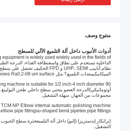
منتوج وصف
أدوات الأنبوب داخل آلة التلميع الآلي للسطح
الداخلية تستخدم على نطاق واسع
نظافة الغذاء، الدرجة الطبي
نظام أنابيب UHP، SEMI و FPD الخ
الميكانيكي
معدات التلميع؟ مثل ASTM BPE steel 90 degree long elbows Ra0.2-08 um surface
أوتوماتيكي)
الدرجة العضو ينحني سطح داخلي طحن البولينغ.
مجموعات من الجهاز، سهلة التشغيل.
TCM-NP Elbow internal automatic polishing machine المعايير المطبقة:
elbow pipe fittingsu-shaped bend pipetee pipe fittings.
(ترانكار إندستريز) (إلبو) داخل آلة التلميع
خثرة سطح الحبوب الد
التشغيل.