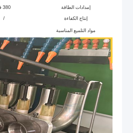
إمدادات الطاقة
380 فولت 415 فولت / 50 هرتز 60 هرتز / 3p أو تخصيص
إنتاج الكفاءة
/
مواد التلميع المناسبة