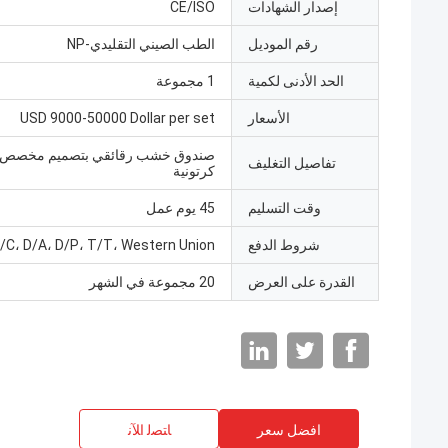
إصدار الشهادات
CE/ISO
رقم الموديل
الطب الصيني التقليدي-NP
الحد الأدنى لكمية
1 مجموعة
الأسعار
USD 9000-50000 Dollar per set
صندوق خشب رقائقي بتصميم مخصص/
تفاصيل التغليف
كرتونية
وقت التسليم
45 يوم عمل
شروط الدفع
/C، D/A، D/P، T/T، Western Union
القدرة على العرض
20 مجموعة في الشهر
افضل سعر
ﺎﺘﺼﻟ ﺍﻶﻧ