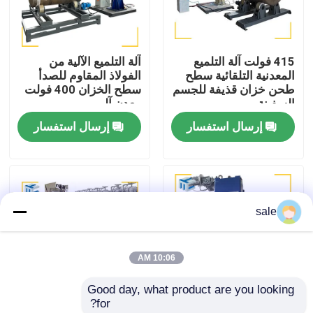
جولة في المصنع
415 فولت آلة التلميع
آلة التلميع الآلية من
المعدنية التلقائية سطح
الفولاذ المقاوم للصدأ
مراقبة الجودة
طحن خزان قذيفة للجسم
سطح الخزان 400 فولت
السفينة
معدن آلي
إرسال استفسار
إرسال استفسار
اتصل بنا
أخبار
sale
القضايا
10:06 AM
اطلب عرض أسعار
Good day, what product are you looking 
for?
آلة تلميع الخزان
حاوية الطحن آلة التلميع
آلة طلاء سطح المصفاة