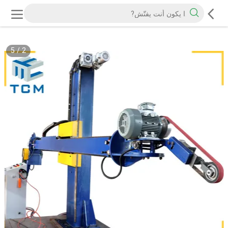
5
/
2