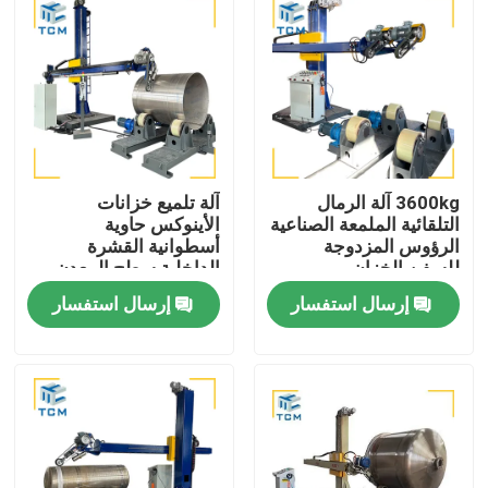
3600kg آلة الرمال
آلة تلميع خزانات
التلقائية الملمعة الصناعية
الأينوكس حاوية
الرؤوس المزدوجة
أسطوانية القشرة
للسفن الخزان
الداخلية سطح المعدن
طحن البولندي
إرسال استفسار
إرسال استفسار
المنزل
المنتجات
حولنا