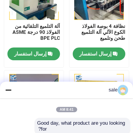
جولة في المصنع
نظافة 4 بوصة الفولاذ
آلة التلميع التلقائية من
الكوع الآلي آلة التلميع
الفولاذ 90 درجة ASME
مراقبة الجودة
طحن وتلميع
BPE PLC
إرسال استفسار
إرسال استفسار
اتصل بنا
أخبار
sale
القضايا
8:41 AM
اطلب عرض أسعار
Good day, what product are you looking 
for?
آلة تلميع الخزان
الصحة SS أنابيب الكوع
أجهزة صيانة الأنابيب