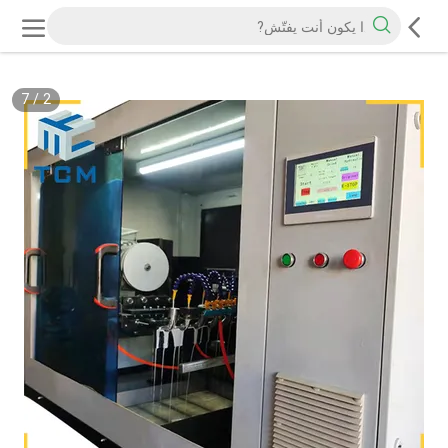
7
/
2