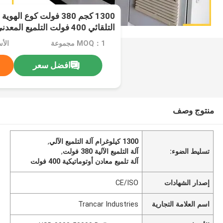
1300 كجم 380 فولت كوع ال
التلقائي 400 فولت التلميع المعدني التلقائي
MOQ：1 مجموعة
افضل سعر
منتوج وصف
1300 كيلوغرام آلة التلميع الآلي
,
تسليط الضوء:
آلة التلميع الآلية 380 فولت
,
آلة تلميع معادن أوتوماتيكية 400 فولت
إصدار الشهادات
CE/ISO
اسم العلامة التجارية
Trancar Industries