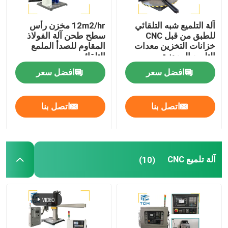
آلة التلميع شبه التلقائي
12m2/hr مخزن رأس
للطبق من قبل CNC
سطح طحن آلة الفولاذ
خزانات التخزين معدات
المقاوم للصدأ الملمع
التلميع المعدنية
التلقائي
افضل سعر
افضل سعر
اتصل بنا
اتصل بنا
آلة تلميع CNC
(10)