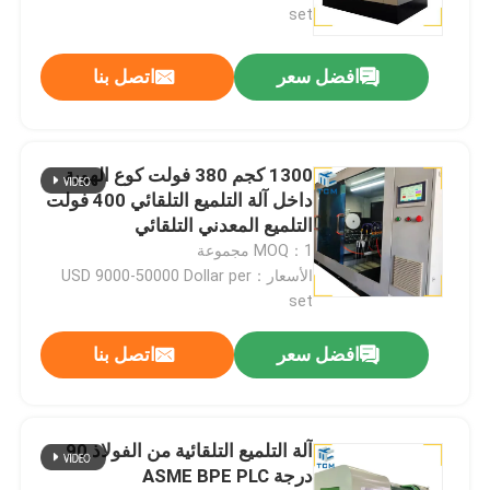
set
افضل سعر
اتصل بنا
1300 كجم 380 فولت كوع الهوية
داخل آلة التلميع التلقائي 400 فولت
التلميع المعدني التلقائي
MOQ：1 مجموعة
الأسعار：USD 9000-50000 Dollar per
set
المنزل
افضل سعر
اتصل بنا
المنتجات
آلة التلميع التلقائية من الفولاذ 90
درجة ASME BPE PLC
حولنا