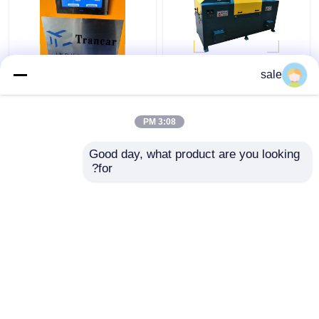
سلك الفولاذ المعدني
120 - 200m/H آلة إزالة
sale
2m/S آلة التلميع العصي
صدأ العصا التلقائية
الرملية
3:08 PM
افضل سعر
افضل سعر
Good day, what product are you looking 
for?
اتصل بنا
اتصل بنا
عرض المزيد
منزل
حول نا
اتصل بنا
خريطة الموقع
سياسة الخصوصية