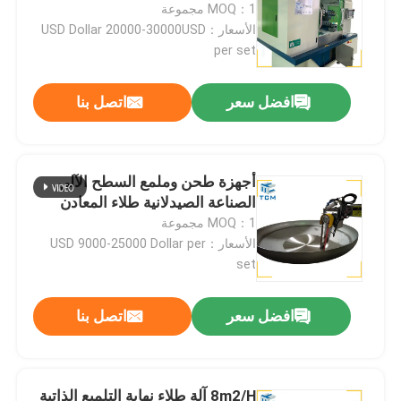
MOQ：1 مجموعة
الأسعار：USD Dollar 20000-30000USD
جولة في المصنع
per set
افضل سعر
اتصل بنا
مراقبة الجودة
اتصل بنا
أجهزة طحن وملمع السطح الآلي
الصناعة الصيدلانية طلاء المعادن
أخبار
MOQ：1 مجموعة
الأسعار：USD 9000-25000 Dollar per
set
القضايا
افضل سعر
اتصل بنا
اطلب عرض أسعار
آلة تلميع الخزان
8m2/H آلة طلاء نهاية التلميع الذاتية