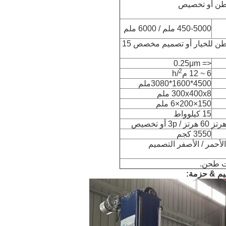
450-5000 ملم / 6000 ملم
1 طن / 2 طن / 5 طن / 10 طن للخيار أو تصميم مخصص 15
<= 0.25μm
2
6 ~ 12 م
/h
4500*1600*3080ملم
300x400x8 ملم
150×200×6 ملم
15 كيلوواط
3550 كجم
الأحمر / الأصفر التصميم
ت طحن.
ليم & حزمة: