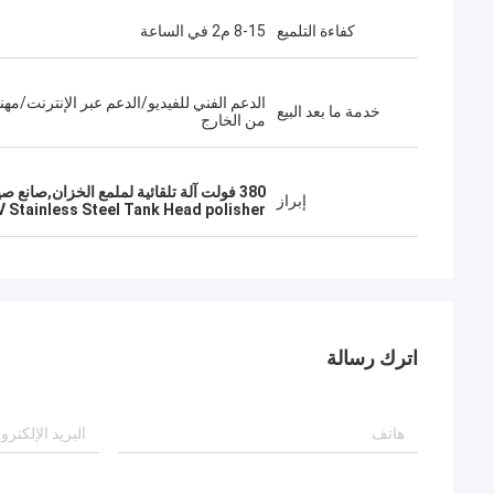
كفاءة التلميع
8-15 م2 في الساعة
الدعم الفني للفيديو/الدعم عبر الإنترنت/مه
خدمة ما بعد البيع
من الخارج
380 فولت آلة تلقائية لملمع الخزان,صانع صيانة رأس خزان من الفولاذ المقاوم للصدأ 400 فولت,ملمع قذائف الخزان
إبراز
 Stainless Steel Tank Head polisher
اترك رسالة