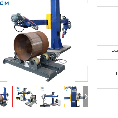
حسب
L