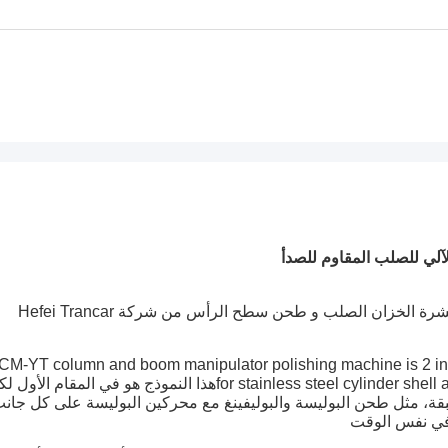
الآلي للصلب المقاوم للصدأ
آلة تلميع أوتوماتيكية مزدوجة الاستخدام لـ 2 في 1 لـ طلاء قشرة الخزان الصلب و طحن سطح الرأس من شركة Hefei Trancar
CM-YT column and boom manipulator polishing machine is 2 in 
for stainless steel cylinder shell and tank cap interior & exterior surface grinding buffingهذا النموذج هو في المقام ال
، مثل طحن البوليسة والبوليفينغ مع محركين البوليسة على كل جان
ل في نفس الوقت