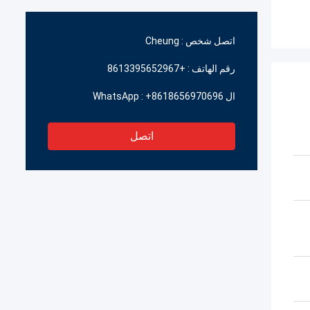
اتصل شخص :
Cheung
رقم الهاتف :
+8613395652967
ال WhatsApp :
+8618656970696
اتصل