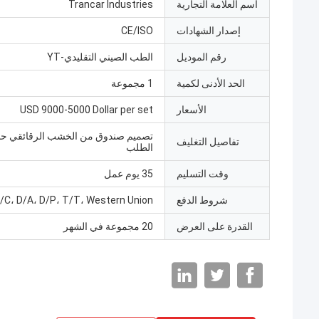
اسم العلامة التجارية
Trancar Industries
إصدار الشهادات
CE/ISO
رقم الموديل
الطب الصيني التقليدي-YT
الحد الأدنى لكمية
1 مجموعة
الأسعار
USD 9000-5000 Dollar per set
تصميم صندوق من الخشب الرقائقي 
تفاصيل التغليف
الطلب
وقت التسليم
35 يوم عمل
شروط الدفع
/C، D/A، D/P، T/T، Western Union
القدرة على العرض
20 مجموعة في الشهر