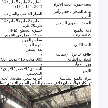
1 طن / 2 طن / 5 طن / 10 طن أو تخصيص
سعة حمولة عجلة الخزان
(13T، 15T، 20T)
نهاية الصحن / حجم رأس
القطر الداخلي والخارجي
الخزان
السعة القصوى للشحن
طن,20 طن.
دقة التلميع
خشونة السطح ((Ra))
كفاءة الإنتاج
سرعة العمل في التلميع
مقاس الجهاز
البعد الكلي
حجم العمود
بعد الشعاع
طاقة الدخول الإجمالية
/
إمدادات الطاقة
380 فولت 415 فولت / 50 هرتز 60 هرتز / 3p أو تخصيص
وزن الجهاز
/
الرمادي / الأخضر / الأزرق / 
اللون
المخصص
مواد التلميع المناسبة
أحزمة شحن مطحنة، عجلا
ترانكار فولاذ خزان غلاف و سطح الرأس الملمع التلقائي تس