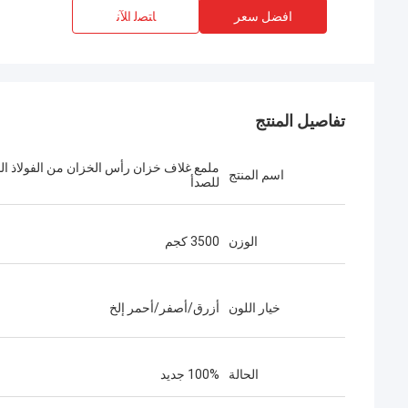
افضل سعر
ﺎﺘﺼﻟ ﺍﻶﻧ
تفاصيل المنتج
ملمع غلاف خزان رأس الخزان من الفولاذ ال
اسم المنتج
للصدأ
الوزن
3500 كجم
خيار اللون
أزرق/أصفر/أحمر إلخ
الحالة
100% جديد