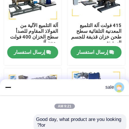
جولة في المصنع
415 فولت آلة التلميع
آلة التلميع الآلية من
المعدنية التلقائية سطح
الفولاذ المقاوم للصدأ
مراقبة الجودة
طحن خزان قذيفة للجسم
سطح الخزان 400 فولت
السفينة
معدن آلي
إرسال استفسار
إرسال استفسار
اتصل بنا
أخبار
sale
القضايا
9:21 AM
اطلب عرض أسعار
Good day, what product are you looking 
for?
آلة تلميع الخزان
حاوية الطحن آلة التلميع
آلة طلاء سطح المصفاة