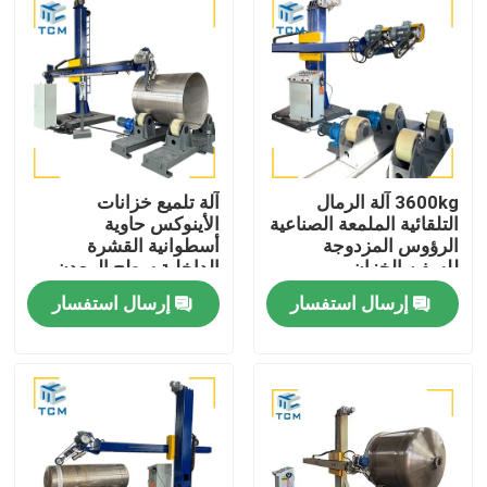
3600kg آلة الرمال
آلة تلميع خزانات
التلقائية الملمعة الصناعية
الأينوكس حاوية
الرؤوس المزدوجة
أسطوانية القشرة
للسفن الخزان
الداخلية سطح المعدن
طحن البولندي
إرسال استفسار
إرسال استفسار
المنزل
المنتجات
حولنا