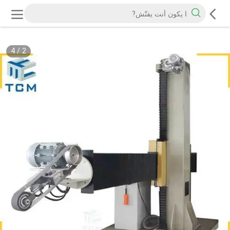
4
/
2