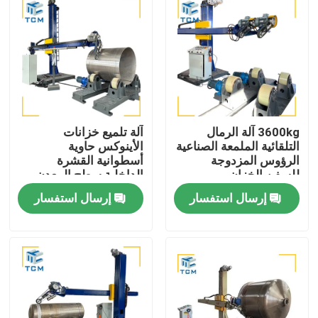
3600kg آلة الرمال
آلة تلميع خزانات
التلقائية الملمعة الصناعية
الأينوكس حاوية
الرؤوس المزدوجة
أسطوانية القشرة
للسفن الخزان
الداخلية سطح المعدن
طحن البولندي
إرسال استفسار
إرسال استفسار
المنزل
المنتجات
حولنا