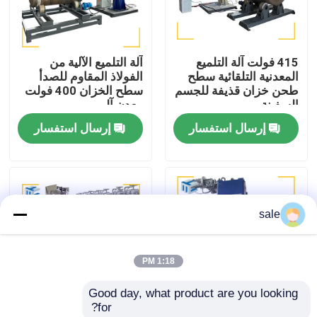
جولة في المصنع
415 فولت آلة التلميع
آلة التلميع الآلية من
المعدنية التلقائية سطح
الفولاذ المقاوم للصدأ
مراقبة الجودة
طحن خزان قذيفة للجسم
سطح الخزان 400 فولت
السفينة
معدن آلي
إرسال استفسار
إرسال استفسار
اتصل بنا
أخبار
sale
القضايا
1:18 PM
اطلب عرض أسعار
Good day, what product are you looking 
for?
آلة تلميع الخزان
حاوية الطحن آلة التلميع
آلة طلاء سطح المصفاة