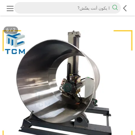
6
/
2