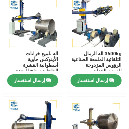
3600kg آلة الرمال
آلة تلميع خزانات
التلقائية الملمعة الصناعية
الأينوكس حاوية
الرؤوس المزدوجة
أسطوانية القشرة
للسفن الخزان
الداخلية سطح المعدن
طحن البولندي
إرسال استفسار
إرسال استفسار
المنزل
المنتجات
حولنا