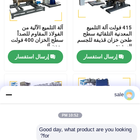
جولة في المصنع
415 فولت آلة التلميع
آلة التلميع الآلية من
المعدنية التلقائية سطح
الفولاذ المقاوم للصدأ
مراقبة الجودة
طحن خزان قذيفة للجسم
سطح الخزان 400 فولت
السفينة
معدن آلي
إرسال استفسار
إرسال استفسار
اتصل بنا
أخبار
sale
القضايا
10:52 PM
اطلب عرض أسعار
Good day, what product are you looking 
for?
آلة تلميع الخزان
حاوية الطحن آلة التلميع
آلة طلاء سطح المصفاة