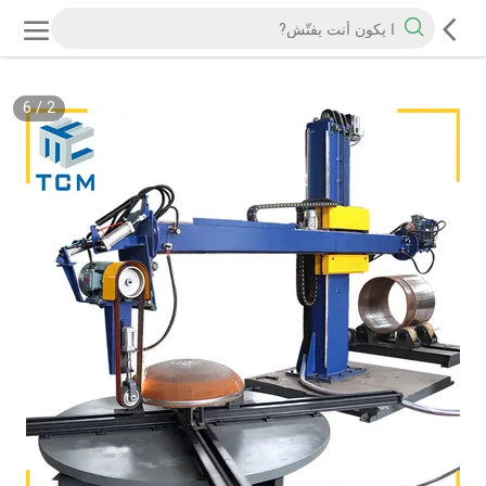
6
/
2