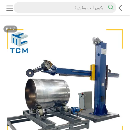
6
/
2