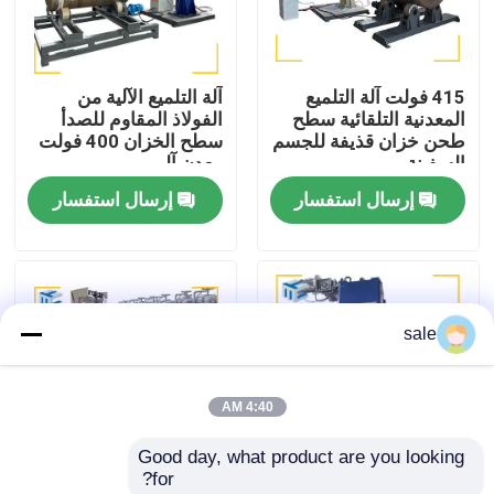
جولة في المصنع
415 فولت آلة التلميع
آلة التلميع الآلية من
المعدنية التلقائية سطح
الفولاذ المقاوم للصدأ
مراقبة الجودة
طحن خزان قذيفة للجسم
سطح الخزان 400 فولت
السفينة
معدن آلي
إرسال استفسار
إرسال استفسار
اتصل بنا
أخبار
sale
القضايا
4:40 AM
اطلب عرض أسعار
Good day, what product are you looking 
for?
آلة تلميع الخزان
حاوية الطحن آلة التلميع
آلة طلاء سطح المصفاة