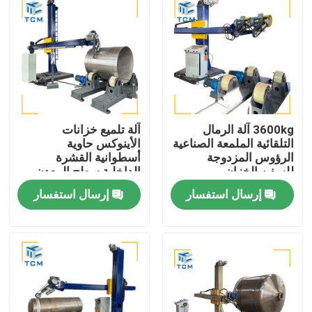
3600kg آلة الرمال
آلة تلميع خزانات
التلقائية الملمعة الصناعية
الأينوكس حاوية
الرؤوس المزدوجة
أسطوانية القشرة
للسفن الخزان
الداخلية سطح المعدن
طحن البولندي
إرسال استفسار
إرسال استفسار
المنزل
المنتجات
حولنا