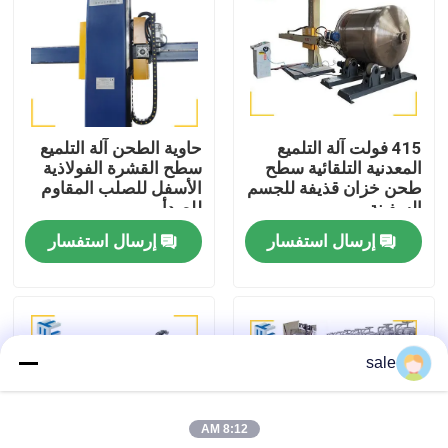
جولة في المصنع
مراقبة الجودة
415 فولت آلة التلميع
حاوية الطحن آلة التلميع
المعدنية التلقائية سطح
سطح القشرة الفولاذية
اتصل بنا
طحن خزان قذيفة للجسم
الأسفل للصلب المقاوم
السفينة
للصدأ
إرسال استفسار
إرسال استفسار
أخبار
القضايا
sale
اطلب عرض أسعار
8:12 AM
آلة تلميع الخزان