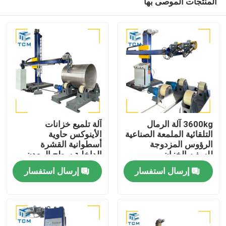
المنتجات الموصى بها
3600kg آلة الرمال
آلة تلميع خزانات
التلقائية الملمعة الصناعية
الأينوكس حاوية
الرؤوس المزدوجة
أسطوانية القشرة
للسفن الخزان
الداخلية سطح المعدن
المنزل
طحن البولندي
إرسال استفسار
إرسال استفسار
المنتجات
حولنا