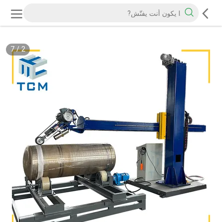
7
/
2