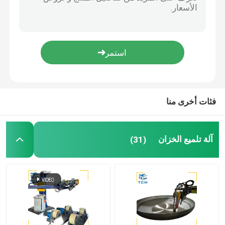
آلة تلميع لحام
آلة ثني المخروط
تلميع المواد الاستهلاكية
فئات أخرى منا
آلات لحام
آلة تلميع الخزان
(31)