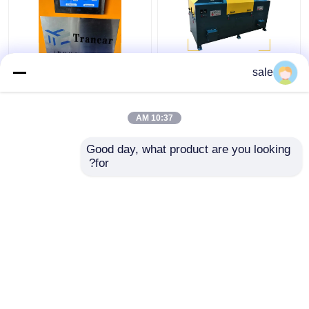
سلك الفولاذ المعدني
120 - 200m/H آلة إزالة
sale
2m/S آلة التلميع العصي
صدأ العصا التلقائية
الرملية
10:37 AM
افضل سعر
افضل سعر
Good day, what product are you looking 
for?
اتصل بنا
اتصل بنا
عرض المزيد
منزل
حول نا
اتصل بنا
خريطة الموقع
سياسة الخصوصية