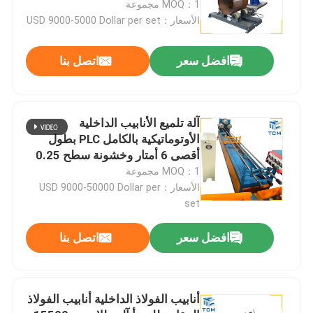
MOQ：1 مجموعة
الأسعار：USD 9000-5000 Dollar per set
جولة في المصنع
افضل سعر
اتصل بنا
مراقبة الجودة
آلة تلميع الأنابيب الداخلية
اتصل بنا
الأوتوماتيكية بالكامل PLC بطول
أقصى 6 أمتار وخشونة سطح 0.25
ميكرومتر
MOQ：1 مجموعة
أخبار
الأسعار：USD 9000-50000 Dollar per
set
القضايا
افضل سعر
اتصل بنا
اطلب عرض أسعار
أنابيب الفولاذ الداخلية أنابيب الفولاذ
آلة تلميع الخزان