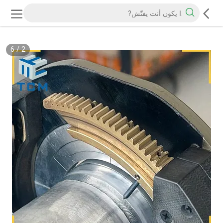
6
/
2