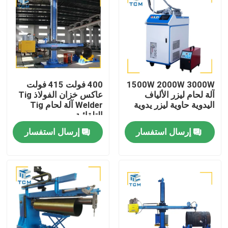
1500W 2000W 3000W
400 فولت 415 فولت
آلة لحام ليزر الألياف
عاكس خزان الفولاذ Tig
اليدوية حاوية ليزر يدوية
Welder آلة لحام Tig
التلقائية
إرسال استفسار
إرسال استفسار
المنزل
المنتجات
حولنا