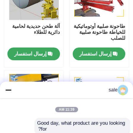
جولة في المصنع
طاحونة صلبية أوتوماتيكية
آلة طحن حديدية لحامية
للخياطة طاحونة صلبية
دائرية للطلاء
مراقبة الجودة
للصلب
إرسال استفسار
إرسال استفسار
اتصل بنا
أخبار
sale
القضايا
11:39 AM
اطلب عرض أسعار
Good day, what product are you looking 
for?
آلة تلميع الخزان
415 فولت فولاذ
الطولية 1800mm لحام