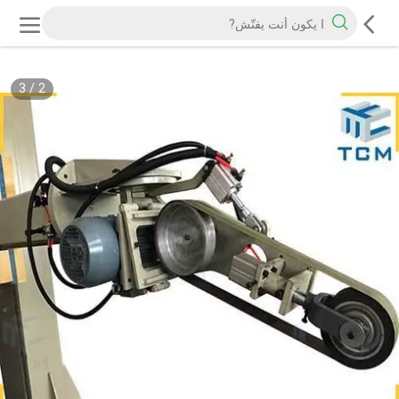
3
/
2