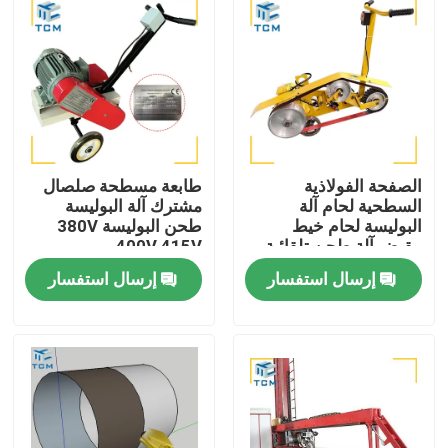
الصفحة الفولاذية
طابعة مسطحة صلصال
السطحية لحام آلة
مشترك آلة البوليسة
البوليسة لحام خيط
طحن البوليسة 380V
مقبض آلة طحن تلقائية
400V 415V
إرسال استفسار
إرسال استفسار
المنزل
المنتجات
حولنا