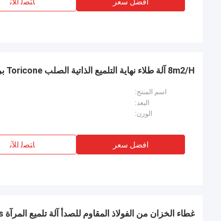
افضل سعر
ﺎﺘﺼﻟ ﺍﻶﻧ
8m2/H آلة طلاء نهاية التلميع الذاتية الصلب Toricone بريق رأس خزان
اسم المنتج:
البعد:
الوزن:
افضل سعر
ﺎﺘﺼﻟ ﺍﻶﻧ
غطاء الخزان من الفولاذ المقاوم للصدأ آلة تلميع المرآة Ss ميكانيكية