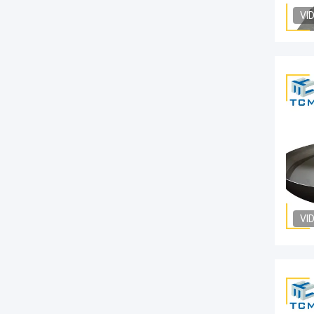
VI
VI