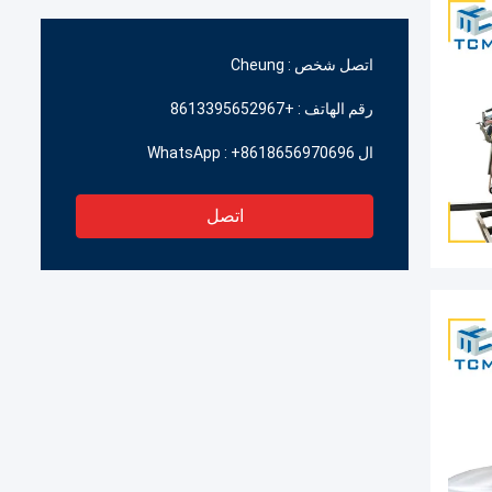
اتصل شخص :
Cheung
رقم الهاتف :
+8613395652967
ال WhatsApp :
+8618656970696
اتصل