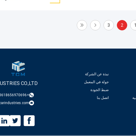
3
2
نبذة عن الشركة
جولة في المعمل
USTRIES CO.,LTD
ضبط الجودة
+8618656970696
ة
اتصل بنا
arindustries.com