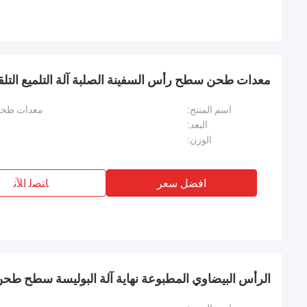
معدات طحن سطح رأس السفينة الصلبة آلة التلميع التلقا
اسم المنتج:
معدات طحن 
البعد:
الوزن:
افضل سعر
ﺎﺘﺼﻟ ﺍﻶﻧ
الرأس البيضاوي المطبوعة نهاية آلة البوليسة سطح طحن 