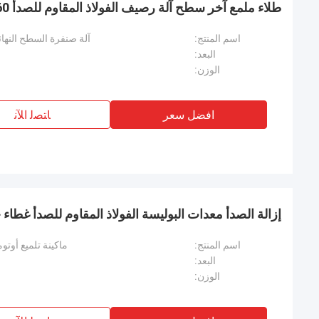
طلاء ملمع آخر سطح آلة رصيف الفولاذ المقاوم للصدأ 60 هرتز المرآة الملمع
اسم المنتج:
آلة صنفرة السطح النهائ
البعد:
الوزن:
افضل سعر
ﺎﺘﺼﻟ ﺍﻶﻧ
إزالة الصدأ معدات البوليسة الفولاذ المقاوم للصدأ غطاء 
اسم المنتج:
ماكينة تلميع أوتو
البعد:
الوزن: