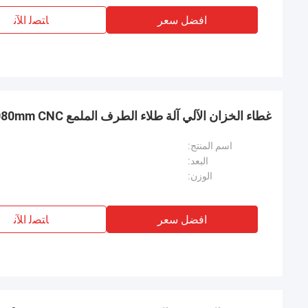
افضل سعر
ﺎﺘﺼﻟ ﺍﻶﻧ
غطاء الخزان الآلي آلة طلاء الطرف الملمع 3080mm CNC طلاء الخزان
اسم المنتج:
البعد:
الوزن:
افضل سعر
ﺎﺘﺼﻟ ﺍﻶﻧ