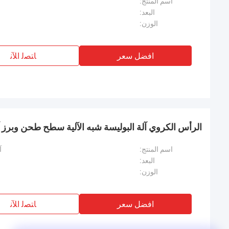
اسم المنتج:
البعد:
الوزن:
افضل سعر
ﺎﺘﺼﻟ ﺍﻶﻧ
الرأس الكروي آلة البوليسة شبه الآلية سطح طحن وبرز آ
اسم المنتج:
آ
البعد:
الوزن:
افضل سعر
ﺎﺘﺼﻟ ﺍﻶﻧ