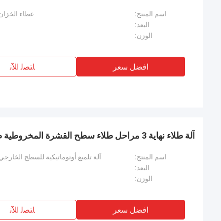
اسم المنتج:
غطاء الخزان ا
البعد:
الوزن:
افضل سعر
ﺎﺘﺼﻟ ﺍﻶﻧ
آلة طلاء نهاية 3 مراحل طلاء سطح القشرة المخروطية طاحونة طلاء المعدن
اسم المنتج:
آلة تلميع أوتوماتيكية للسطح الخارجي
البعد:
الوزن:
افضل سعر
ﺎﺘﺼﻟ ﺍﻶﻧ