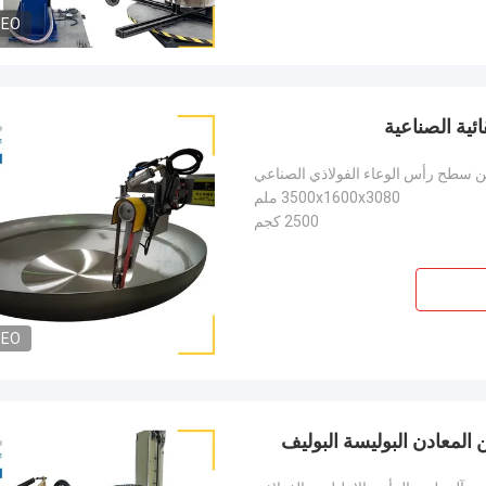
DEO
ئية الصناعية
سطح رأس الوعاء الفولاذي الصناعي
3500x1600x3080 ملم
2500 كجم
DEO
المعادن البوليسة البوليف