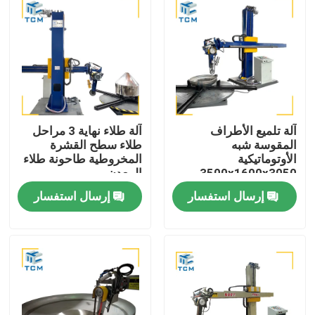
آلة تلميع الأطراف
آلة طلاء نهاية 3 مراحل
المقوسة شبه
طلاء سطح القشرة
الأوتوماتيكية
المخروطية طاحونة طلاء
3500x1600x3050 مم
المعدن
2500 كجم بكفاءة 8-12
إرسال استفسار
إرسال استفسار
متر مربع في الساعة
المنزل
المنتجات
حولنا