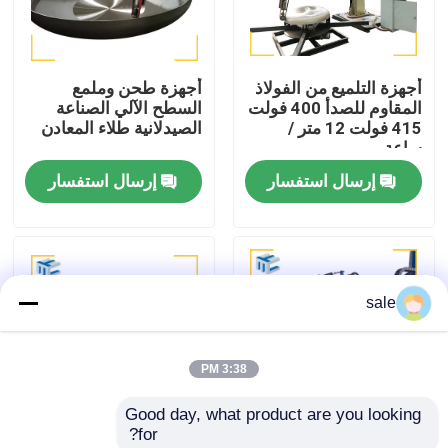
جولة في المصنع
أجهزة التلميع من الفولاذ
أجهزة طحن وملمع
المقاوم للصدأ 400 فولت
السطح الآلي الصناعة
مراقبة الجودة
415 فولت 12 متر /
الصيدلانية طلاء المعادن
ساعة
إرسال استفسار
إرسال استفسار
اتصل بنا
أخبار
sale
القضايا
3:38 PM
اطلب عرض أسعار
Good day, what product are you looking 
for?
آلة تلميع الخزان
آلة التلميع النصف
معدات طحن سطح رأس