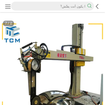
7
/
2