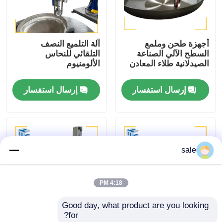
جولة في المصنع
أجهزة طحن وملمع
آلة التلميع النصف
السطح الآلي الصناعة
التلقائي للنحاس
مراقبة الجودة
الصيدلانية طلاء المعادن
الألومنيوم
إرسال استفسار
إرسال استفسار
اتصل بنا
أخبار
sale
القضايا
4:18 PM
اطلب عرض أسعار
Good day, what product are you looking 
for?
آلة تلميع الخزان
معدات طحن سطح رأس
الرأس البيضاوي