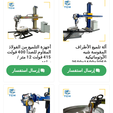
آلة تلميع الأطراف
أجهزة التلميع من الفولاذ
المقوسة شبه
المقاوم للصدأ 400 فولت
الأوتوماتيكية
415 فولت 12 متر /
3500x1600x3050 مم
ساعة
2500 كجم بكفاءة 8-12
إرسال استفسار
إرسال استفسار
متر مربع في الساعة
المنزل
المنتجات
حولنا