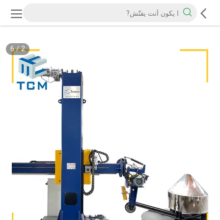
6
/
2