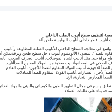
صصة لتنظيف سطح أنبوب الصلب الداخلي.
أنابيب قطر داخلي أنابيب البوليسة طحن آلة
ار للصناعات التلقائية TCM-NP على نطاق واسع في معالجة السطح الداخلي للأنابيب الصلبة المطاوعة وأنابيب
قاوم للصدأ / المعدن / الألومنيوم أنبوب داخل سطح طحن وبرقةيمكن أن
طح مرآة جيد. مثل أنابيب أشباه الموصلات، أنابيب الصرف الصحي، أنابي
ف الصحي في المصانع،أنابيب صحية من الفولاذ المقاوم للصدأأنابيب
 للصدأ للأجهزة، أنابيب الفولاذ المقاوم للصدأ للأجهزة، أنابيب العادم
لصدأ لأجزاء السيارات،أنابيب الفولاذ المقاوم للصدأ للمبادلات
 للصدأ للمعارض التجارية، الخ.
ة التلميع التلقائية الداخلية للأنابيب TCM-NP على نطاق واسع في مجال التطهير الطبي والكيميائي والبيئي والمواد الغذائ
حة بناء على طلبات العملاء.