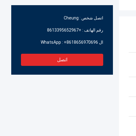
اتصل شخص :
Cheung
رقم الهاتف :
+8613395652967
ال WhatsApp :
+8618656970696
اتصل