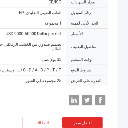
إصدار الشهادات
CE/ISO
رقم الموديل
الطب الصيني التقليدي-NP
الحد الأدنى لكمية
1 مجموعة
الأسعار
USD 9000-50000 Dollar per set
تصميم صندوق من الخشب الرقائقي 
تفاصيل التغليف
الطلب
وقت التسليم
35 يوم عمل
شروط الدفع
L / C ، D / A ، D / P ، T / T ، ويسترن يونيون
القدرة على العرض
25 مجموعة في الشهر
افضل سعر
ﺎﺘﺼﻟ ﺍﻶﻧ