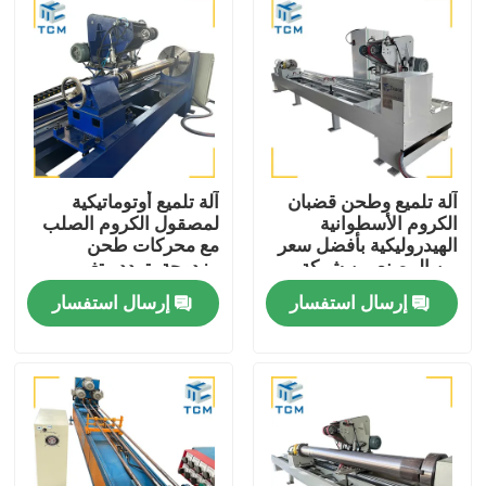
آلة تلميع وطحن قضبان
آلة تلميع أوتوماتيكية
الكروم الأسطوانية
لمصقول الكروم الصلب
الهيدروليكية بأفضل سعر
مع محركات طحن
من المصنع من شركة
مزدوجة بتردد متغير
ترانكار للصناعات
وخشونة سطح <=0.25
إرسال استفسار
إرسال استفسار
ميكرومتر
المنزل
المنتجات
حولنا