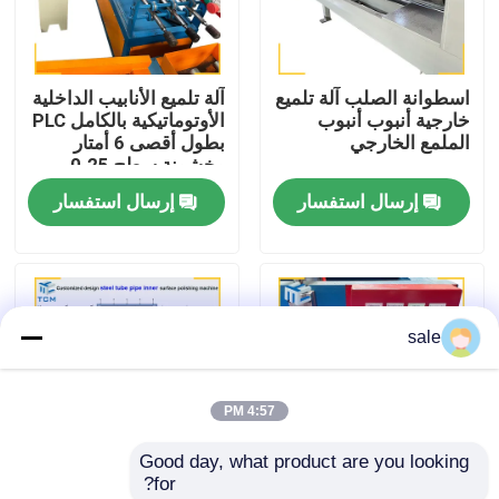
جولة في المصنع
اسطوانة الصلب آلة تلميع
آلة تلميع الأنابيب الداخلية
خارجية أنبوب أنبوب
الأوتوماتيكية بالكامل PLC
مراقبة الجودة
الملمع الخارجي
بطول أقصى 6 أمتار
وخشونة سطح 0.25
ميكرومتر
إرسال استفسار
إرسال استفسار
اتصل بنا
أخبار
sale
القضايا
4:57 PM
اطلب عرض أسعار
Good day, what product are you looking 
for?
آلة تلميع الخزان
آلة تلميع الأنابيب الآلية
آلة تلميع الأنابيب الصلب