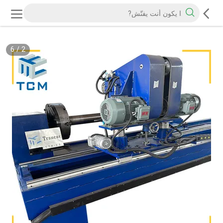
6
/
2