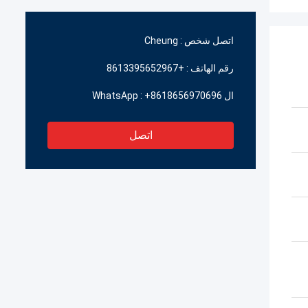
اتصل شخص :
Cheung
رقم الهاتف :
+8613395652967
ال WhatsApp :
+8618656970696
اتصل