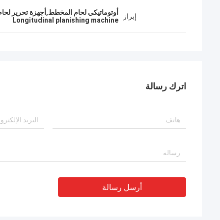
أوتوماتيكي لحام المخطط,أجهزة تحرير لحام PLC,آلة التخطيط الطول
إبراز
Longitudinal planishing machine
اترك رسالة
أرسل رسالة