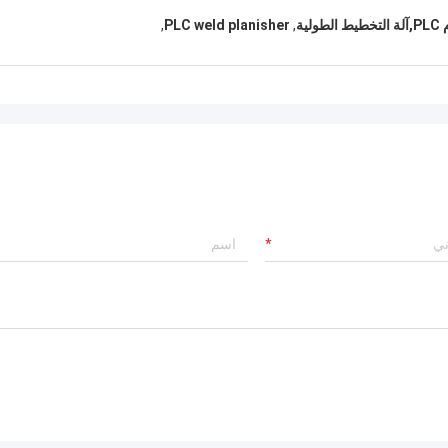
ية
,
PLC weld planisher
,