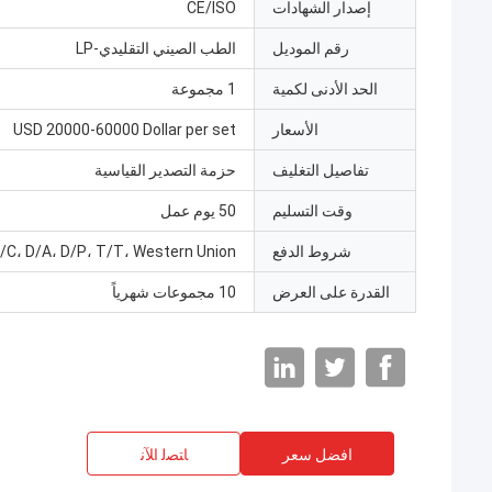
إصدار الشهادات
CE/ISO
رقم الموديل
الطب الصيني التقليدي-LP
الحد الأدنى لكمية
1 مجموعة
الأسعار
USD 20000-60000 Dollar per set
تفاصيل التغليف
حزمة التصدير القياسية
وقت التسليم
50 يوم عمل
شروط الدفع
/C، D/A، D/P، T/T، Western Union
القدرة على العرض
10 مجموعات شهرياً
افضل سعر
ﺎﺘﺼﻟ ﺍﻶﻧ