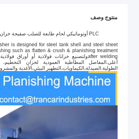
منتوج وصف
PLC أوتوماتيكي لحام طابعة للصلب صفيحة خزان غلاف سطح لحام طولي التشطيب مع CE من ترانكار الصناعات
r is designed for steel tank shell and steel sheet
shing such as flatten & crush & planishing treatment
after weldingولتصنيع خزانات فولاذية أو أو
أعلى.المفاصل المطاطية العمودية لخزان التحطي
الطولية.
الصيدلة،الكيماويات،التطهير البيئي،الأغذية والمشروب