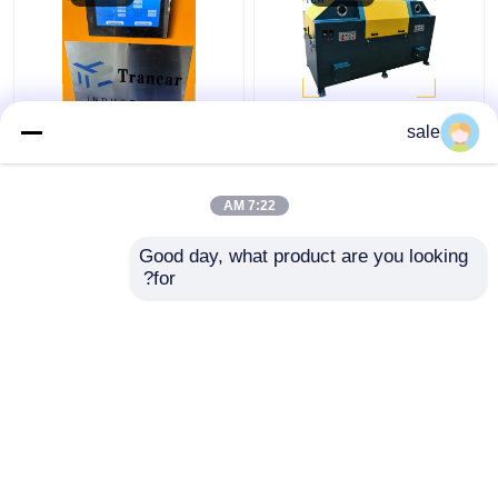
سلك الفولاذ المعدني
120 - 200m/H آلة إزالة
sale
2m/S آلة التلميع العصي
صدأ العصا التلقائية
الرملية
7:22 AM
افضل سعر
افضل سعر
Good day, what product are you looking 
for?
اتصل بنا
اتصل بنا
عرض المزيد
منزل
حول نا
اتصل بنا