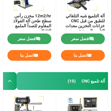
آلة التلميع شبه التلقائي
12m2/hr مخزن رأس
للطبق من قبل CNC
سطح طحن آلة الفولاذ
خزانات التخزين معدات
المقاوم للصدأ الملمع
التلميع المعدنية
التلقائي
افضل سعر
افضل سعر
اتصل بنا
اتصل بنا
آلة تلميع CNC
(10)