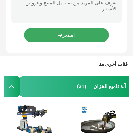
آلة تلميع لحام
آلة ثني المخروط
تلميع المواد الاستهلاكية
فئات أخرى منا
آلات لحام
آلة تلميع الخزان
(31)