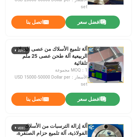
set
افضل سعر
اتصل بنا
آلة تلميع الأسلاك من عصى الفولاذ
الربيعية آلة طحن عصى 25 ملم
تلقائية
MOQ：1 مجموعة
الأسعار：USD 15000-50000 Dollar per
set
المنزل
افضل سعر
اتصل بنا
المنتجات
آلة إزالة الترسبات من الأسلاك
الفولاذية، آلة تلميع حزام الصنفرة،
حولنا