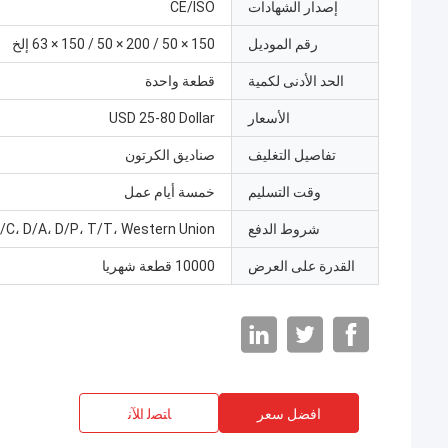
إصدار الشهادات
CE/ISO
رقم الموديل
150 × 50 / 200 × 50 / 150 × 63 إلخ
الحد الأدنى لكمية
قطعة واحدة
الأسعار
USD 25-80 Dollar
تفاصيل التغليف
صناديق الكرتون
وقت التسليم
خمسة أيام عمل
شروط الدفع
/C، D/A، D/P، T/T، Western Union
القدرة على العرض
10000 قطعة شهريا
افضل سعر
ﺎﺘﺼﻟ ﺍﻶﻧ