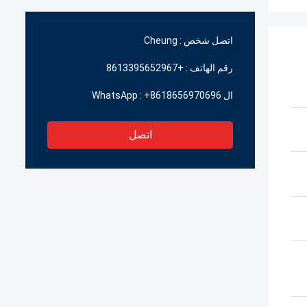
اتصل شخص :
Cheung
رقم الهاتف :
+8613395652967
ال WhatsApp :
+8618656970696
اتصل