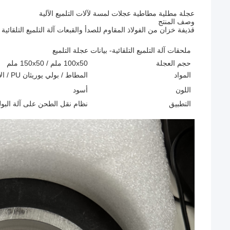
عجلة مطلية مطاطية عجلات لمسة لآلات التلميع الآلية
وصف المنتج
قذيفة خزان من الفولاذ المقاوم للصدأ والقبعات آلة التلميع التلقائية تستخدم عجلات مطاطية من PU وع
ملحقات آلة التلميع التلقائية- بيانات عجلة التلميع
حجم العجلة
100x50 ملم / 150x50 ملم
المواد
المطاط / بولي يوريثان PU / الألومنيوم
اللون
أسود
التطبيق
نظام نقل الطحن على آلة البولي