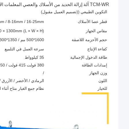
TCM-WR آلة إزالة الحديد من الأسلاك والعصي المعلمات الآلية لجهاز طلاء الطلاء:
التكوين الطبيعي ((تصميم العميل مقبول)
قطر عصا الأسلاك
mm / 8-16mm / 16-25mm
مقاس الجهاز
(L × W × H) 2650 × 1050 × 1300mm
حجم الأحزمة اللاصقة
1600*500 مم / 1350*300 مم / 1250*300 مم الخ
كفاءة الإنتاج
سرعة العمل في التلميع
طاقة الدخول الإجمالية
35 كيلوواط
إمدادات الطاقة
380 فولت 415 فولت / 50 هرتز 60 هرتز / 3p أو تخصيص
وزن الجهاز
/
اللون
الرمادي / الأخضر / الأزرق 
للخيار
نظام جمع الغبار متاح أثناء ال