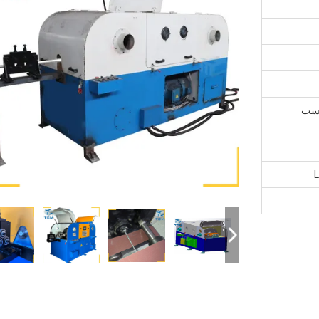
حسب
L