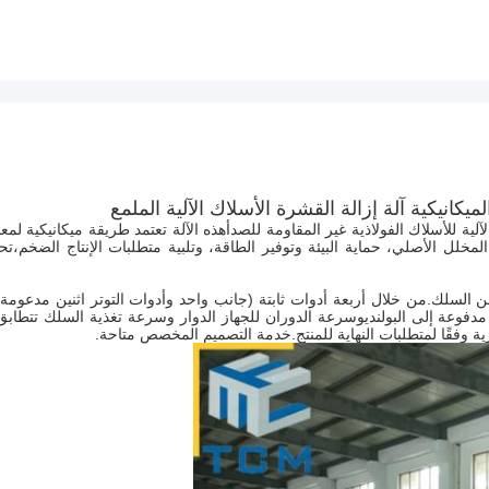
كانيكية آلة إزالة القشرة الأسلاك الآلية الملمع
 آلة تنظيف سلك الفولاذ الآلية للأسلاك الفولاذية غير المقاومة للصدأهذه الآلة تعتمد طريقة ميكانيكية لم
خلل الأصلي، حماية البيئة وتوفير الطاقة، وتلبية متطلبات الإنتاج الضخم،تح
 السلك.من خلال أربعة أدوات ثابتة (جانب واحد وأدوات التوتر اثنين مدعومة
 مدفوعة إلى البولنديوسرعة الدوران للجهاز الدوار وسرعة تغذية السلك تتطابق
 وفقًا لمتطلبات النهاية للمنتج.خدمة التصميم المخصص متاحة.