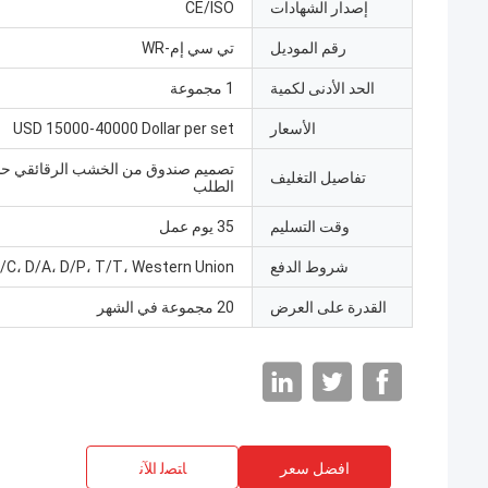
إصدار الشهادات
CE/ISO
رقم الموديل
تي سي إم-WR
الحد الأدنى لكمية
1 مجموعة
الأسعار
USD 15000-40000 Dollar per set
تصميم صندوق من الخشب الرقائقي 
تفاصيل التغليف
الطلب
وقت التسليم
35 يوم عمل
شروط الدفع
/C، D/A، D/P، T/T، Western Union
القدرة على العرض
20 مجموعة في الشهر
افضل سعر
ﺎﺘﺼﻟ ﺍﻶﻧ