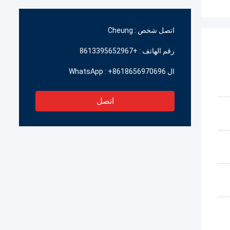
اتصل شخص :
Cheung
رقم الهاتف :
+8613395652967
ال WhatsApp :
+8618656970696
اتصل