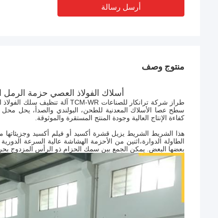
أرسل رسالة
منتوج وصف
أسلاك الفولاذ العصي حزمة الرمل المي
طراز شركة ترانكار للصناعات TCM-WR
سطح عصا الأسلاك المعدنية للطحن، البولندي والصدأ، يحل محل الم
كفاءة الإنتاج العالية وجودة المنتج المستقرة والموثوقة.
هذا الشريط الشريط يزيل قشرة أكسيد أو فيلم أكسيد وجزيئاتها من
الطاولة الدوارة،اثنين من الأحزمة الهشاشة عالية السرعة الدورية
بعضها البعض. يمكن الجمع بين سمك الحزام ذو الرأس المزدوج بحرية