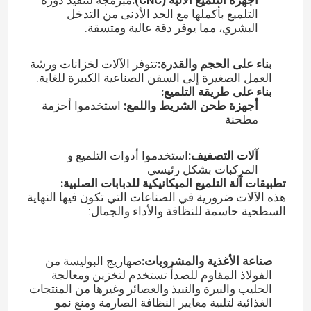
أجهزة التلميع الآلية (CNC):
مبرمجة لتنفيذ دورة
التلميع بأكملها مع الحد الأدنى من التدخل
البشري، مما يوفر دقة عالية ومتسقة.
جولة في المصنع
بناء على الحجم والقدرة:
تتوفر الآلات لخزانات ورشة
العمل الصغيرة إلى السفن الصناعية الكبيرة للغاية.
مراقبة الجودة
بناء على طريقة التلميع:
أجهزة طحن الشريط واللمع:
استخدموا أحزمة
مطحنة
اتصل بنا
آلات التصفيف:
استخدموا أدوات التلميع و
المركبات بشكل رئيسي
أخبار
تطبيقات آلة التلميع الميكانيكية للدبابات الصلبية:
هذه الآلات ضرورية في الصناعات التي تكون فيها النهاية
السطحية حاسمة للنظافة والأداء والجمال:
القضايا
اطلب عرض أسعار
صناعة الأغذية والمشروبات:
صهاريج البوليسة من
الفولاذ المقاوم للصدأ تستخدم لتخزين ومعالجة
الحليب والبيرة والنبيذ والعصائر وغيرها من المنتجات
الغذائية لتلبية معايير النظافة الصارمة ومنع نمو
آلة تلميع الخزان