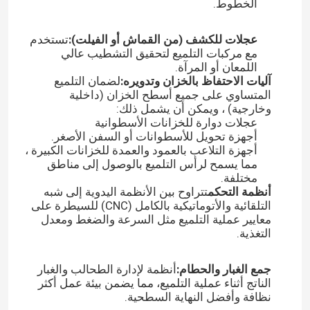
الخطوط.
عجلات للكشف (من القماش أو الفيلت):
تستخدم
مع مركبات التلميع لتحقيق التشطيب عالي
اللمعان أو المرآة.
آليات الاحتفاظ بالخزان وتدويره:
لضمان التلميع
المتساوي على جميع أسطح الخزان (داخلية
وخارجية) ، ويمكن أن يشمل ذلك:
عجلات دوارة للخزانات الأسطوانية
أجهزة تحويل للأسطوانات أو السفن الأصغر.
أجهزة التلاعب بالعمود والعمدة للخزانات الكبيرة ،
مما يسمح لرأس التلميع بالوصول إلى مناطق
مختلفة.
أنظمة التحكم
تتراوح بين الأنظمة اليدوية إلى شبه
التلقائية والأتوماتيكية بالكامل (CNC) للسيطرة على
معايير عملية التلميع مثل السرعة والضغط ومعدل
التغذية.
جمع الغبار والحطام:
أنظمة لإدارة الطحالب والغبار
الناتج أثناء عملية التلميع، مما يضمن بيئة عمل أكثر
نظافة وأفضل النهاية السطحية.