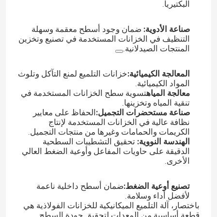
البكتيريا.
آلة تلميع الطلاء
صناعة الأدوية:
ضمان وجود أسطح معقمة وسهلة
التنظيف في الخزانات المستخدمة في تصنيع وتخزين
المنتجات الصيدلانية.
آلة تلميع CNC
المعالجة الكيميائية:
خزانات التلميع لمنع التآكل وتلوث
المواد الكيميائية.
آلة تلميع الأنابيب التلقائية
معالجة المياه
تسوية سطح الخزانات المستخدمة في
تنقية المياه وتخزينها.
صناعة مستحضرات التجميل:
الحفاظ على معايير
آلة تلميع الأسلاك
نظافة عالية في الخزانات المستخدمة لإنتاج
الكريمات والحمامات وغيرها من منتجات التجميل.
الهندسة النووية:
تحقيق التشطيبات السطحية
آلة تلميع الصفائح
الدقيقة على حاويات المفاعل وأوعية الضغط العالي
الأخرى.
آلة التلميع الآلية من الكوع الحديدي
تصنيع أوعية الضغط:
ضمان أسطح داخلية ناعمة
لأفضل أداء وسلامة.
باختصار، آلة التلميع الميكانيكية للخزانات الفولاذية هي
أجهزة تحرير لحام
قطعة أساسية من المعدات لتحقيق جودة السطح